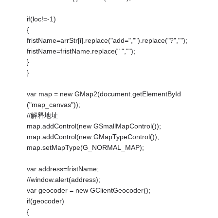
if(loc!=-1)
{
fristName=arrStr[i].replace("add=","").replace("?","");
fristName=fristName.replace(" ","");
}
}
var map = new GMap2(document.getElementById
("map_canvas"));
//解释地址
map.addControl(new GSmallMapControl());
map.addControl(new GMapTypeControl());
map.setMapType(G_NORMAL_MAP);
var address=fristName;
//window.alert(address);
var geocoder = new GClientGeocoder();
if(geocoder)
{