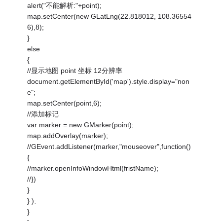
alert("不能解析:"+point);
map.setCenter(new GLatLng(22.818012, 108.36554
6),8);
}
else
{
//显示地图 point 坐标 12分辨率
document.getElementById('map').style.display="non
e";
map.setCenter(point,6);
//添加标记
var marker = new GMarker(point);
map.addOverlay(marker);
//GEvent.addListener(marker,"mouseover",function()
{
//marker.openInfoWindowHtml(fristName);
//})
}
} );
}