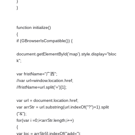
}
}
function initialize()
{
if (GBrowserIsCompatible()) {
document.getElementById('map').style.display="bloc
k";
var fristName="广西";
//var url=window.location.href;
//fristName=url.split('=')[1];
var url = document.location.href;
var arrStr = url.substring(url.indexOf("?")+1).split
("&");
for(var i =0;i<arrStr.length;i++)
{
var loc = arrStr[i].indexOf("add=");