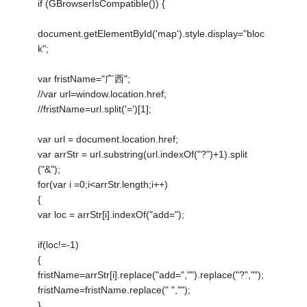
if (GBrowserIsCompatible()) {
document.getElementById('map').style.display="bloc
k";
var fristName="广西";
//var url=window.location.href;
//fristName=url.split('=')[1];
var url = document.location.href;
var arrStr = url.substring(url.indexOf("?")+1).split
("&");
for(var i =0;i<arrStr.length;i++)
{
var loc = arrStr[i].indexOf("add=");
if(loc!=-1)
{
fristName=arrStr[i].replace("add=","").replace("?","");
fristName=fristName.replace(" ","");
}