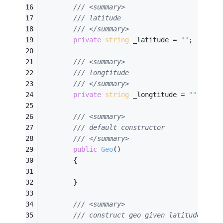
/// <summary>
/// latitude
/// </summary>
private
string
 _latitude = 
""
;
/// <summary>
/// longtitude
/// </summary>
private
string
 _longtitude = 
""
;
/// <summary>
/// default constructor
/// </summary>
public
Geo
()
        {
        }
/// <summary>
/// construct geo given latitude and 