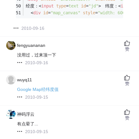
经度：
<
input
type
=
text
id
=
"jd"
>
　纬度：
<
input
t
<
div
id
=
"map_canvas"
style
=
"width: 600px; h
2010-09-16
fengyuananan
赞
没用过，过来顶一下
2010-09-16
wuyq11
赞
Google Map经纬度值
2010-09-15
神码浮云
赞
有点晕了...
2010-09-15