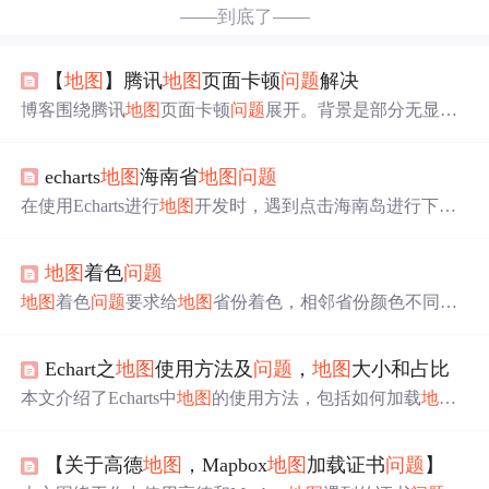
——到底了——
【
地图
】腾讯
地图
页面卡顿
问题
解决
博客围绕腾讯
地图
页面卡顿
问题
展开。背景是部分无显卡
电脑打开
地图
页面后CPU占用飙升且降不下来。排查从两
方面进行，一是去掉
地图
页面的路由缓存，二是在页面销
echarts
地图
海南省
地图
问题
毁时销毁
地图
。总结指出
地图
未销毁致CPU占用高、页面
卡顿，解决需从这两方面着手。
在使用Echarts进行
地图
开发时，遇到点击海南岛进行下钻
展示时，由于三沙市的特殊地理构成，
地图
会默认自适应
导致主要地区拥挤。为了解决这一
问题
，可以通过设置Ech
地图
着色
问题
arts的geo属性，如center、layoutCenter和layoutSize，当选择
海南省时，调整
地图
中心位置、偏移和缩放比例，使得
地
地图
着色
问题
要求给
地图
省份着色，相邻省份颜色不同且
图
能适配并突出主要岛屿。在非海南省时恢复默认设置，
用色最少。可将其抽象为图
问题
，利用递归过程着色。主
从而实现
地图
展示的优化。
要算法思路是将
问题
划分子
问题
，用类似广度优先策略遍
Echart之
地图
使用方法及
问题
，
地图
大小和占比
历。还介绍了递归回溯、DFS、BFS、贪心、动态规划等
算法，解决该
问题
需综合运用数据结构和算法知识。
本文介绍了Echarts中
地图
的使用方法，包括如何加载
地图
数据，设置
地图
大小以及解决
地图
元素占比
问题
。通过实
例展示如何调整
地图
在画布中的比例，确保
地图
在不同屏
【关于高德
地图
，Mapbox
地图
加载证书
问题
】
幕尺寸下的显示效果。