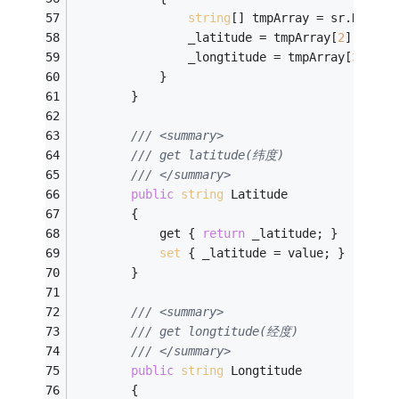
string
[] tmpArray = sr.ReadTo
                _latitude = tmpArray[
2
];
                _longtitude = tmpArray[
3
];
            }
        }
/// <summary>
/// get latitude(纬度)
/// </summary>
public
string
 Latitude
        {
            get { 
return
 _latitude; }
set
 { _latitude = value; }
        }
/// <summary>
/// get longtitude(经度)
/// </summary>
public
string
 Longtitude
        {