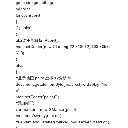
geocoder.getLatLng(
address,
function(point)
{
if (!point)
{
alert("不能解析:"+point);
map.setCenter(new GLatLng(22.818012, 108.36554
6),8);
}
else
{
//显示地图 point 坐标 12分辨率
document.getElementById('map').style.display="non
e";
map.setCenter(point,6);
//添加标记
var marker = new GMarker(point);
map.addOverlay(marker);
//GEvent.addListener(marker,"mouseover",function()