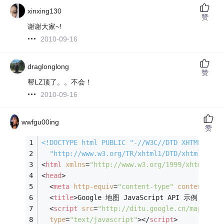
xinxing130
赞
谢谢大家~!
2010-09-16
draglonglong
赞
帮LZ顶了。。不会！
2010-09-16
wwfgu00ing
赞
<!DOCTYPE 
html
PUBLIC
"-//W3C//DTD XHTML 1.0 
"http://www.w3.org/TR/xhtml1/DTD/xhtml1-str
<
html
xmlns
=
"http://www.w3.org/1999/xhtml"
xm
<
head
>
<
meta
http-equiv
=
"content-type"
content
=
"te
<
title
>
Google 地图 JavaScript API 示例: 定
<
script
src
=
"http://ditu.google.cn/maps?fil
type
=
"text/javascript"
>
</
script
>