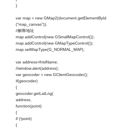
}
var map = new GMap2(document.getElementById
("map_canvas"));
//解释地址
map.addControl(new GSmallMapControl());
map.addControl(new GMapTypeControl());
map.setMapType(G_NORMAL_MAP);
var address=fristName;
//window.alert(address);
var geocoder = new GClientGeocoder();
if(geocoder)
{
geocoder.getLatLng(
address,
function(point)
{
if (!point)
{