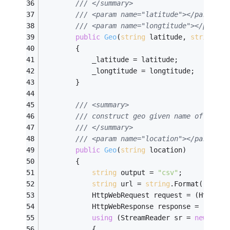
/// </summary>
/// <param name="latitude"></param>
/// <param name="longtitude"></param>
public
Geo
(
string
 latitude, 
string
 lo
        {
            _latitude = latitude;
            _longtitude = longtitude;
        }
/// <summary>
/// construct geo given name of a pla
/// </summary>
/// <param name="location"></param>
public
Geo
(
string
 location)
        {
string
 output = 
"csv"
;
string
 url = 
string
.Format(
"http:
            HttpWebRequest request = (HttpWeb
            HttpWebResponse response = (HttpW
using
 (StreamReader sr = 
new
 Stre
            {