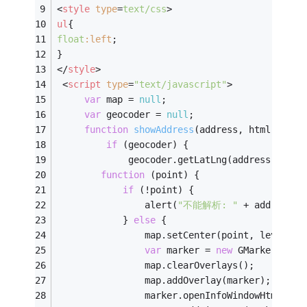
<
style
type
=
text/css
>
ul
{
float
:left
;
}
</
style
>
<
script
type
=
"text/javascript"
>
var
 map = 
null
;
var
 geocoder = 
null
;
function
showAddress
(
address, html, leve
if
 (geocoder) {
             geocoder.getLatLng(address,
function
 (
point
) 
{
if
 (!point) {
                alert(
"不能解析: "
 + address);
            } 
else
 {
                map.setCenter(point, level);
var
 marker = 
new
 GMarker(poin
                map.clearOverlays();
                map.addOverlay(marker);
                marker.openInfoWindowHtml(htm