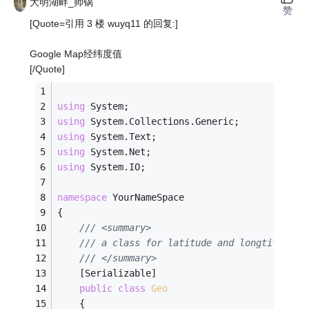
大明湖畔_帅锅
赞
[Quote=引用 3 楼 wuyq11 的回复:]
Google Map经纬度值
[/Quote]
using
 System;
using
 System.Collections.Generic;
using
 System.Text;
using
 System.Net;
using
 System.IO;
namespace
 YourNameSpace
{
/// <summary>
/// a class for latitude and longtitude
/// </summary>
    [Serializable]
public
class
Geo
    {