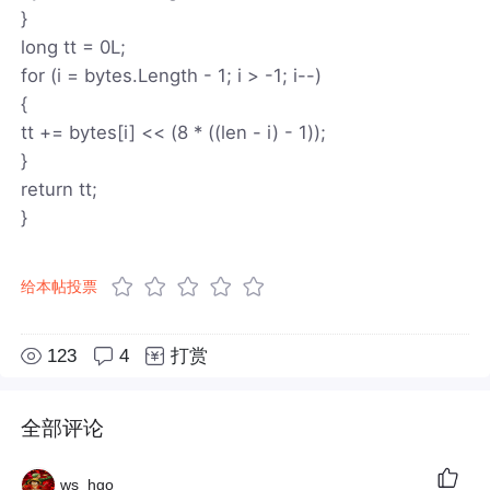
}
long tt = 0L;
for (i = bytes.Length - 1; i > -1; i--)
{
tt += bytes[i] << (8 * ((len - i) - 1));
}
return tt;
}
给本帖投票
123
4
打赏
全部评论
ws_hgo