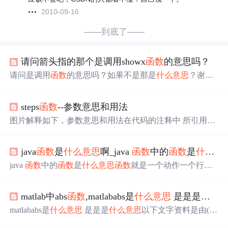
2010-09-16
——到底了——
请问箭头指的那个是调用showx
函数
的意思吗？
请问是调用
函数
的意思吗？如果不是那是
什么意思
？谢谢
了
steps
函数
--参数意思和用法
图片解释如下，参数意思和用法在代码的注释中 所引用图
片共7帧，如下： 尺寸为200*1400，所以设置div为200*20
0，分为7帧，除去展示帧，需六次步骤跳转，原图如下：
java
函数
是
什么意思
啊_java
函数
中的
函数
是
什么意思
代码： 参数如果是start,就是在开始的时候改变,如果是end,
就是在结束的时候改变. <!DOCTYPE html> <html lang="e
java
函数
中的
函数
是
什么意思
函数
就是一个动作一个行为
n"> <head> <...
哈，比如杀人防火这个动作，那就需要写两个
函数
，一个
函数
是杀人另一个
函数
是放火。在写
函数
时，只需要关注
matlab中abs
函数
,matlababs是
什么意思
是是是
什么
函数
的返回值和参数就可以了，比如两个数相加的
函数
，
那参数肯定就是2个数，我要实现那两个数的相加，那返回
matlababs是
什么意思
是是是
什么意思
以下文字资料是由(历
值就是两个数的之和。只要明白了上面的东西，
函数
的写
史新知网www.lishixinzhi.com)小编为大家搜集整理后发布