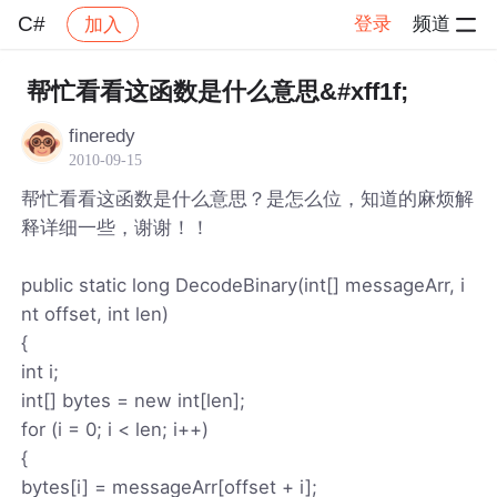
C#
登录
频道
加入
帖子详情
社区
C#
帮忙看看这函数是什么意思&#xff1f;
fineredy
2010-09-15
帮忙看看这函数是什么意思？是怎么位，知道的麻烦解
释详细一些，谢谢！！
public static long DecodeBinary(int[] messageArr, i
nt offset, int len)
{
int i;
int[] bytes = new int[len];
for (i = 0; i < len; i++)
{
bytes[i] = messageArr[offset + i];