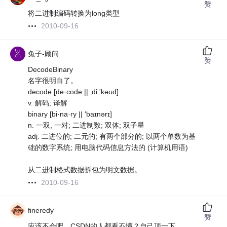
赞
将二进制编码转换为long类型
2010-09-16
兔子-顾问
赞
DecodeBinary
名字很明白了。
decode [de·code || ‚diː'kəʊd]
v. 解码; 译解
binary [bi·na·ry || 'baɪnərɪ]
n. 一双, 一对; 二进制数; 双体; 双子星
adj. 二进位的; 二元的; 有两个部分的; 以两个单数为基
础的数字系统; 用电脑代码信息方法的 (计算机用语)
从二进制格式数据拆包为明文数据。
2010-09-16
fineredy
赞
应该不会吧，CSDN的人都看不懂？自己顶一下。