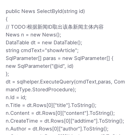
public News SelectById(string id)
{
// TODO:根据新闻ID取出该条新闻主体内容
News n = new News();
DataTable dt = new DataTable();
string cmdText="showArticle";
SqlParameter[] paras = new SqlParameter[] {
new SqlParameter("@id", id)
};
dt = sqlhelper.ExecuteQuery(cmdText,paras, Com
mandType.StoredProcedure);
n.Id = id;
n.Title = dt.Rows[0]["title"].ToString();
n.Content = dt.Rows[0]["content"].ToString();
n.CreateTime = dt.Rows[0]["addtime"].ToString();
n.Author = dt.Rows[0]["author"].ToString();