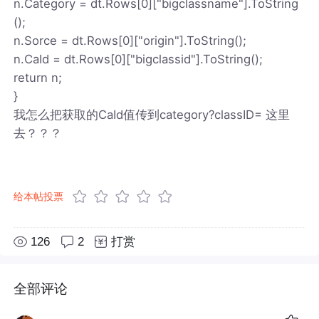
n.Category = dt.Rows[0]["bigclassname"].ToString
();
n.Sorce = dt.Rows[0]["origin"].ToString();
n.CaId = dt.Rows[0]["bigclassid"].ToString();
return n;
}
我怎么把获取的CaId值传到category?classID= 这里
去？？？
给本帖投票
126
2
打赏
全部评论