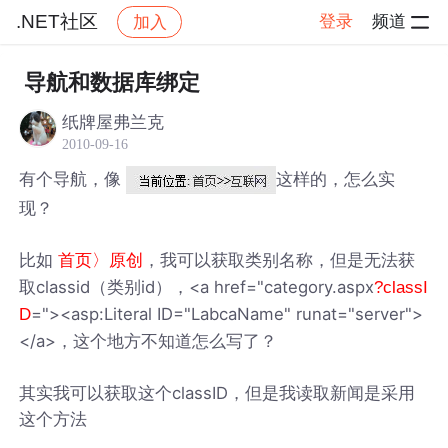
.NET社区
登录
频道
加入
帖子详情
社区
.NET社区
导航和数据库绑定
纸牌屋弗兰克
2010-09-16
有个导航，像
这样的，怎么实
现？
比如
，我可以获取类别名称，但是无法获
首页〉原创
取classid（类别id），<a href="category.aspx
?classI
="><asp:Literal ID="LabcaName" runat="server">
D
</a>，这个地方不知道怎么写了？
其实我可以获取这个classID，但是我读取新闻是采用
这个方法