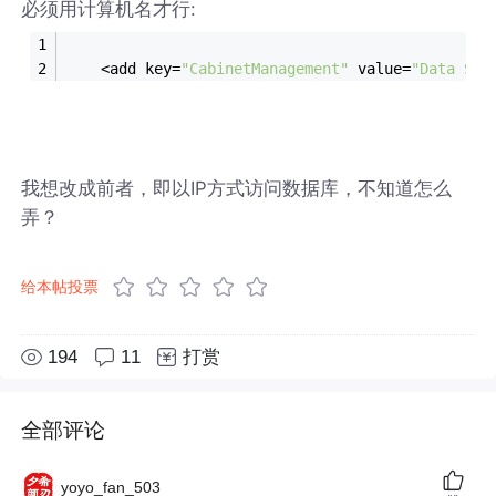
必须用计算机名才行:
    <add key=
"CabinetManagement"
 value=
"Data Sou
我想改成前者，即以IP方式访问数据库，不知道怎么
弄？
给本帖投票
194
11
打赏
全部评论
yoyo_fan_503