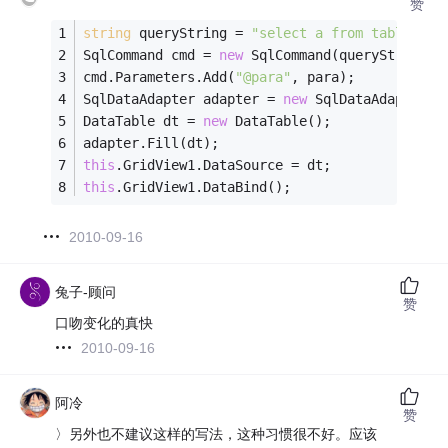
赞
string
 queryString = 
"select a from table1 wh
SqlCommand cmd = 
new
 SqlCommand(queryString, 
cmd.Parameters.Add(
"@para"
, para);
SqlDataAdapter adapter = 
new
 SqlDataAdapter(c
DataTable dt = 
new
 DataTable();
adapter.Fill(dt);
this
.GridView1.DataSource = dt;
this
.GridView1.DataBind();
2010-09-16
兔子-顾问
赞
口吻变化的真快
2010-09-16
阿冷
赞
〉另外也不建议这样的写法，这种习惯很不好。应该