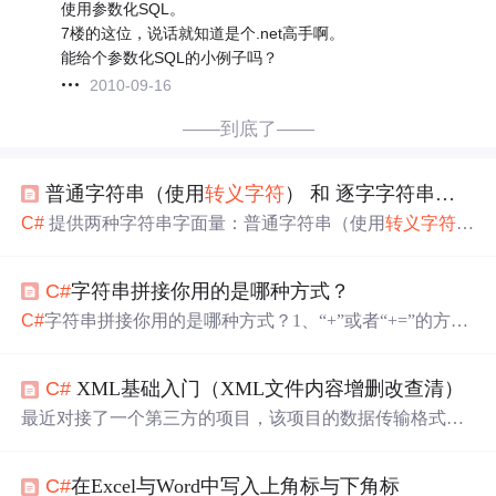
使用参数化SQL。
7楼的这位，说话就知道是个.net高手啊。
能给个参数化SQL的小例子吗？
2010-09-16
——到底了——
普通字符串（使用
转义字符
） 和 逐字字符串（verbatim string literal，使用 @ 符号）
C#
提供两种字符串字面量：普通字符串（使用
转义字符
）
和逐字字符串（以 @ 开头）。普通字符串支持 \n、\t 等转
义序列，但需对 \ 和 " 进行转义，适合简单文本。逐字字
C#
字符串拼接你用的是哪种方式？
符串原样保留所有字符（除双引号需写为 ""），特别适合
文件路径、SQL、JSON等多行文本，可读性更高。
C#
11+
C#
字符串拼接你用的是哪种方式？1、“+”或者“+=”的方式
还引入了原始字符串字面量，可更优雅处理多行文本。选
2、string.Format()的方式3、StringBuilder的方式4、$ 的方式
择时，路径推荐用逐字字符串，带
转义字符
的文本宜用普
5、@ 的方式 今天（2021-11-02）在查看代码复盘的时候，
通字符串，复杂多行文本可考虑
C#
11新特性。
C#
XML基础入门（XML文件内容增删改查清）
看到字符串拼接这一块，突然福如心至，回忆起用过的几
种字符串拼接方式。 然后百度简单梳理一下，看一看你用
最近对接了一个第三方的项目，该项目的数据传输格式是
过哪种，如有其他方式，可以在评论区聊聊用用。 1、“+”
XML。由于工作多年只有之前在医疗行业的时候有接触过
或者“+=”的方式 string str = "我是一" + "句话"; //或者 string s
少量数据格式是XML的接口，之后就几乎没有接触过了。
tr = "我是一"; str +=
C#
在Excel与Word中写入上角标与下角标
因此对于XML这块自己感觉还是有很多盲点和不足的，所