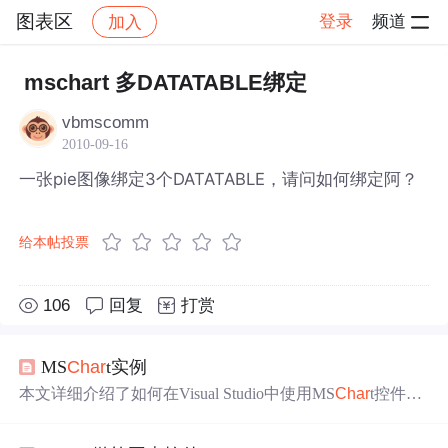
图表区
登录
频道
加入
帖子详情
社区
图表区
mschart 多DATATABLE绑定
vbmscomm
2010-09-16
一张pie图像绑定3个DATATABLE，请问如何绑定阿？
给本帖投票
106
回复
打赏
MS
Char
t实例
本文详细介绍了如何在Visual Studio中使用MS
Char
t控件创
建不同类型的图表，包括柱状图、饼图和折线图。通过实
例展示了如何设置图表属性、
绑定
数据源以及响应下拉菜