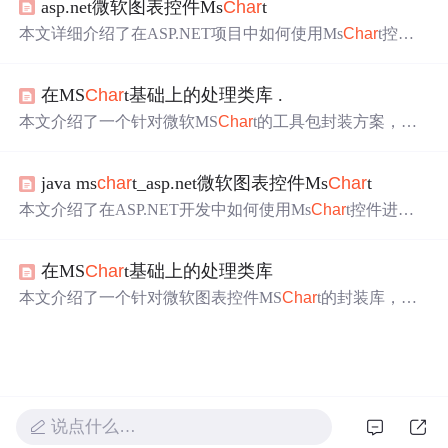
asp.net微软图表控件Ms
Char
t
单选择来动态改变图表类型。
本文详细介绍了在ASP.NET项目中如何使用Ms
Char
t控件
进行数据统计及图表展示，包括控件的添加、数据
绑定
、
属性设置以及生成折线图、样条图、条形图和饼图等不同
在MS
Char
t基础上的处理类库 .
类型的图表。
本文介绍了一个针对微软MS
Char
t的工具包封装方案，该
方案简化了图表加载过程，并提供了丰富的样式配置选
项，支持多种图表类型及数据
绑定
方式。
java ms
char
t_asp.net微软图表控件Ms
Char
t
本文介绍了在ASP.NET开发中如何使用Ms
Char
t控件进行
数据统计图表的创建，包括折线图、样条图、条形图和饼
形图的实现。通过拖放控件、设置属性和数据
绑定
，展示
在MS
Char
t基础上的处理类库
了Ms
Char
t的易用性和实用性。在部署时需要注意Web.conf
ig的修改，以避免路径错误。
本文介绍了一个针对微软图表控件MS
Char
t的封装库，该
库简化了图表的创建过程，支持多种图表样式配置，并提
供了数据
绑定
的方法。
说点什么…