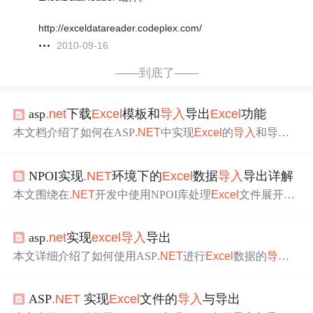
http://exceldatareader.codeplex.com/
2010-09-16
——到底了——
asp
.net
下载
Excel
模板和
导入
导出
Excel
功能
本文档介绍了如何在ASP
.NET
中实现
Excel
的
导入
和导出
功能，包括从
Excel
文件中读取数据到DataSet，将数据保
存到数据库，并提供了下载
Excel
模板的功能。同时，还展
NPOI实现
.NET
环境下的
Excel
数据
导入
导出详解
示了如何导出数据到
Excel
文件，
支持
用户根据特定条件筛
选数据并生成
Excel
报表。
本文围绕在
.NET
开发中使用NPOI库处理
Excel
文件展开。
介绍了NPOI库的优势，详细阐述了在
.NET
环境下
Excel
文
件
导入
导出的实现，包括集成、基本操作、高级场景处理
asp
.net
实现
excel
导入
导出
等。还讲解了HSSFWorkbook和XSSFWorkbook的使用、Da
taTable与
Excel
的转换、模板格式
导入
及文件格式和数据校
本文详细介绍了如何使用ASP
.NET
进行
Excel
数据的
导入
验等内容。
和导出操作，包括将
Excel
数据
导入
到SQL Server数据库以
及从数据库导出到
Excel
文件的实现步骤。
ASP
.NET
实现
Excel
文件的
导入
与导出