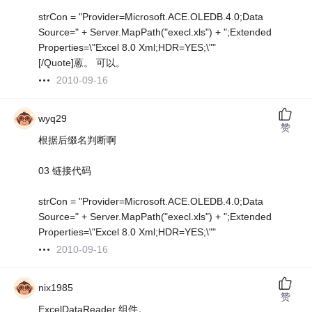
strCon = "Provider=Microsoft.ACE.OLEDB.4.0;Data
Source=" + Server.MapPath("execl.xls") + ";Extended
Properties=\"Excel 8.0 Xml;HDR=YES;\""
[/Quote]蒽。 可以。
2010-09-16
wyq29
赞
根据后缀名判断啊
03 链接代码
strCon = "Provider=Microsoft.ACE.OLEDB.4.0;Data
Source=" + Server.MapPath("execl.xls") + ";Extended
Properties=\"Excel 8.0 Xml;HDR=YES;\""
2010-09-16
nix1985
赞
ExcelDataReader 组件。