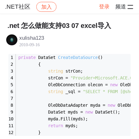
.NET社区
登录
频道
加入
帖子详情
社区
.NET社区
.net 怎么做能支持03 07 excel导入
xulisha123
2010-09-16
private
 DataSet 
CreateDataSource
()
        {
string
 strCon;
            strCon = 
"Provider=Microsoft.ACE.OLE
            OleDbConnection olecon = 
new
 OleDbCo
string
 _sql = 
"SELECT * FROM [@sheet
            OleDbDataAdapter myda = 
new
 OleDbDat
            DataSet myds = 
new
 DataSet();
            myda.Fill(myds);
return
 myds;
        }