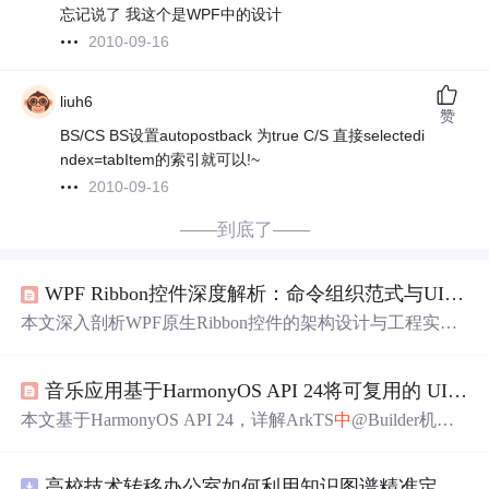
忘记说了 我这个是WPF中的设计
2010-09-16
liuh6
赞
BS/CS BS设置autopostback 为true C/S 直接selectedi
ndex=tabItem的索引就可以!~
2010-09-16
——到底了——
WPF Ribbon控件深度解析：命令组织范式与UI架构演进
本文深入剖析WPF原生Ribbon控件的架构设计与工程实
践，重点阐述其基于ICommand的命令绑定机制、功能域驱
动的UI组织范式、WPF Composition模型支撑的渲染特性，
音乐应用基于HarmonyOS API 24将可复用的 UI 片段封装为 Builder 方法，类似于其他框架
以及主题定制、高DPI适配、可访问性配置和性能优化等
生产级要点。内容覆盖控件层级结构、上下文标签页实
本文基于HarmonyOS API 24，详解ArkTS
中
@Builder机制
现、Quick Access Toolbar集成，并对比WinUI 3 Ribbon、C
在音乐应用
中
的工程化应用：将Tab栏项、弹窗遮罩、歌单
ommunity Toolkit及开源替代方案，为
中
高级WPF开发者提
卡片、歌曲行等UI片段封装为可复用Builder方法，结合@
供系统性技术参考。
高校技术转移办公室如何利用知识图谱精准定位产业需求与技术适配点？.docx
Observed/@ObjectLink实现响应式状态管理，支撑歌单浏