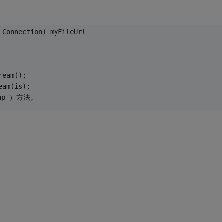
LConnection) myFileUrl  
ream();  
eam(is); 
map ）方法。