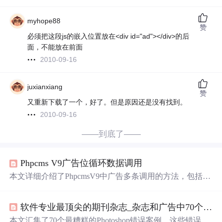
myhope88
赞
必须把这段js的嵌入位置放在<div id="ad"></div>的后
面，不能放在前面
2010-09-16
juxianxiang
赞
又重新下载了一个，好了。但是原因还是没有找到。
2010-09-16
——到底了——
Phpcms V9广告位循环数据调用
本文详细介绍了PhpcmsV9中广告多条调用的方法，包括JS
动态调用、JS静态调用以及如何通过PHP获取数据库中的
广告数据并进行循环展示。同时，文章还提供了不同广告
软件专业最顶尖的期刊杂志_杂志和广告中70个最糟糕的Photoshop错误
类型对应的循环数据名称，以及如何使用这些方法进行自
定义广告应用的实例。
本文汇集了70个最糟糕的Photoshop错误案例，这些错误出