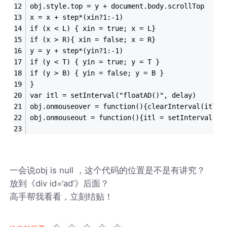
obj.style.top = y + document.body.scrollTop 
x = x + step*(xin?1:-1) 
if (x < L) { xin = true; x = L} 
if (x > R){ xin = false; x = R} 
y = y + step*(yin?1:-1) 
if (y < T) { yin = true; y = T } 
if (y > B) { yin = false; y = B } 
} 
var itl = setInterval("floatAD()", delay) 
obj.onmouseover = function(){clearInterval(itl)}
obj.onmouseout = function(){itl = setInterval("f
一会说obj is null ，这个代码的位置是不是有讲究？
放到《div id=‘ad’》后面？
高手帮我看看，立刻结贴！