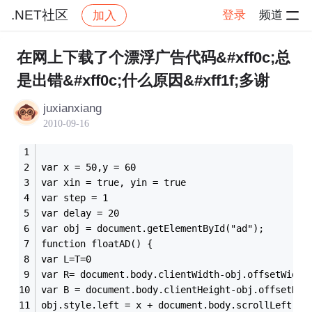
.NET社区
登录
频道
加入
帖子详情
社区
.NET社区
在网上下载了个漂浮广告代码&#xff0c;总
是出错&#xff0c;什么原因&#xff1f;多谢
juxianxiang
2010-09-16
var x = 50,y = 60 
var xin = true, yin = true
var step = 1
var delay = 20
var obj = document.getElementById("ad"); 
function floatAD() { 
var L=T=0 
var R= document.body.clientWidth-obj.offsetWidth
var B = document.body.clientHeight-obj.offsetHei
obj.style.left = x + document.body.scrollLeft 