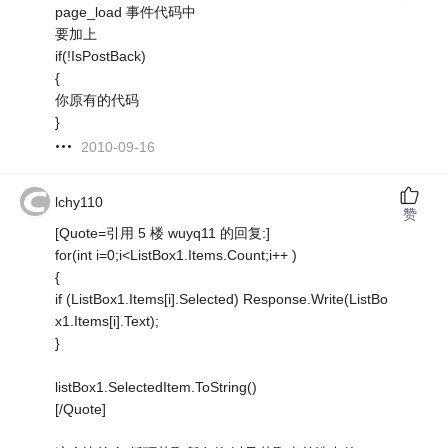
page_load 事件代码中
要加上
if(!IsPostBack)
{
你原有的代码
}
2010-09-16
lchy110
赞
[Quote=引用 5 楼 wuyq11 的回复:]
for(int i=0;i<ListBox1.Items.Count;i++ )
{
if (ListBox1.Items[i].Selected) Response.Write(ListBo
x1.Items[i].Text);
}
listBox1.SelectedItem.ToString()
[/Quote]