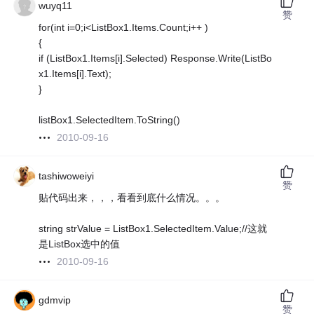
wuyq11
赞
for(int i=0;i<ListBox1.Items.Count;i++ )
{
if (ListBox1.Items[i].Selected) Response.Write(ListBo
x1.Items[i].Text);
}
listBox1.SelectedItem.ToString()
2010-09-16
tashiwoweiyi
赞
贴代码出来，，，看看到底什么情况。。。
string strValue = ListBox1.SelectedItem.Value;//这就
是ListBox选中的值
2010-09-16
gdmvip
赞