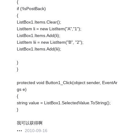
{
if (!IsPostBack)
{
ListBox1.Items.Clear();
ListItem li = new ListItem("A","1");
ListBox1.Items.Add(li);
ListItem lii = new ListItem("B", "2");
ListBox1.Items.Add(lii);
}
}
protected void Button1_Click(object sender, EventAr
gs e)
{
string value = ListBox1.SelectedValue.ToString();
}
我可以获得啊
2010-09-16