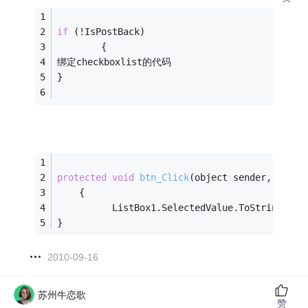
if
 (!IsPostBack)
        {
绑定checkboxlist的代码
}
protected
void
btn_Click
(object sender, Event
    {
          ListBox1.SelectedValue.ToString();
}
2010-09-16
苏州牛恋歌
赞