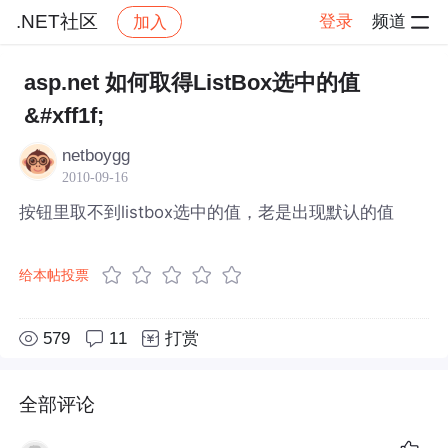
.NET社区
登录
频道
加入
帖子详情
社区
.NET社区
asp.net 如何取得ListBox选中的值
&#xff1f;
netboygg
2010-09-16
按钮里取不到listbox选中的值，老是出现默认的值
给本帖投票
579
11
打赏
全部评论