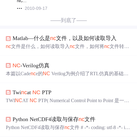
NC...
2010-09-17
——到底了——
Matlab—什么是
nc
文件，以及如何读取导入
nc
文件是什么，如何读取导入
nc
文件，如何将
nc
文件转化
为csv文件 MATLAB应用
NC
-Verilog仿真
本篇以Cade
nc
e的
NC
Verilog为例介绍了RTL仿真的基础知
识。
Twi
nc
at
NC
PTP
TWI
NC
AT
NC
PTP( Numerical Control Point to Point 是一种
基于PC的纯软件的运动控制，与PLC运行在同一个CPU
上，但完全独立于硬件，控制指令集遵循PLCopen规范。
Python NetCDF4读取与保存
nc
文件
Twicat
NC
PTP 与 Twi
nc
at PLC之间的关系 Twi
nC
AT
NC
P
TP把电机的运动控制分为三层：PLC轴、
NC
轴（虚轴）、
Python NetCDF4读取与保存
nc
文件 # -*- coding: utf-8 -*- im
物理轴。 PLC程序中定义的轴变量为plc轴
NC
配置界面定
port netCDF4 as
nc
''' old_file_name:用来读取 new_file_name: