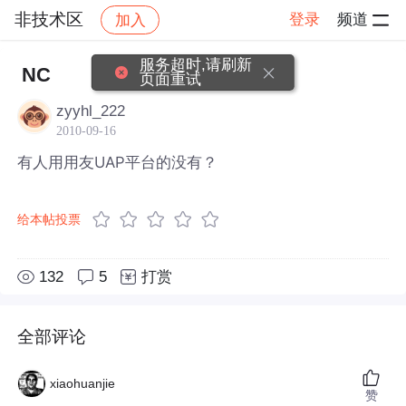
非技术区
登录
频道
加入
帖子详情
社区
非技术区
服务超时,请刷新
NC
页面重试
zyyhl_222
2010-09-16
有人用用友UAP平台的没有？
给本帖投票
132
5
打赏
全部评论
xiaohuanjie
赞