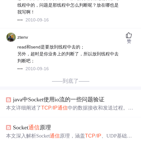
线程中的，问题是那线程中怎么判断呢？放在哪也是
我写啊！
2010-09-16
ztenv
赞
read和send是要放到线程中去的；
另外，超时是你业务上的判断了，所以放到线程中去
判断吧；
2010-09-16
——到底了——
java中Socket使用io流的一些问题验证
本文详细阐述了
TCP
/
IP
通信
中的数据接收和发送过程。讲
解了如何通过Socket进行连接，设置
超
时
时
间避免无限阻
塞，以及如何处理接收到的数据。同
时
强调了在循环
读取
Socket
通信
原理
数据
时
需要注意的事项，如数据拼接和断开连接的
判断
。
本文深入解析Socket
通信
原理，涵盖
TCP
/
IP
、UDP基础知