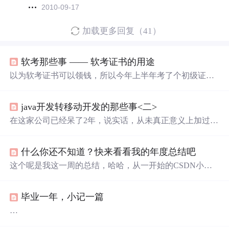
2010-09-17
加载更多回复（41）
软考那些事 —— 软考证书的用途
以为软考证书可以领钱，所以今年上半年考了个初级证
书，很水的那种。 那么问题来了： ** 1.可以领技能提升补
贴吗——1000元？ ** 不能，刚才去人社局问了。不行。而
java开发转移动开发的那些事<二>
且只 针对企业 ** 2. 可以用来
加工资
吗？ ** 不一定能。 **
3.能代替评职称吗？ ** 单位说：不行。 ** 4.学计算机的哪
在这家公司已经呆了2年，说实话，从未真正意义上加过工
些可以？ ** ** 如下 ** 4.以上两个证书怎么报名，怎么
资，每月到手工资不到2.5K，自认为在这家公司也属于大
考，我能考吗? 你来回答，我在吐血中 ...
牛型的我，开始有了离开的打算，于是给经理提出了离职
什么你还不知道？快来看看我的年度总结吧
申请。当时经理也是很惊讶，和我谈了很久，问我为什
么，是不是因为工资太低，如果是因为工资的话，可以跟
这个呢是我这一周的总结，哈哈，从一开始的CSDN小
他提。而我却没有这样回答，只是说是因为在上海的
哥哥
白，到现在的周榜第6，我觉得，这一切值了！！！我的年
那边急需要人来帮他做个项目，我需要过去帮忙，并非为
度总结可以去这里查看哦2023年我们继续加油，朝着梦想
了钱。现在回过头想想，其实有点后悔当...
毕业一年，小记一篇
前进！！
去年的今天，我还在实习期，而现在经过了一年，我成为