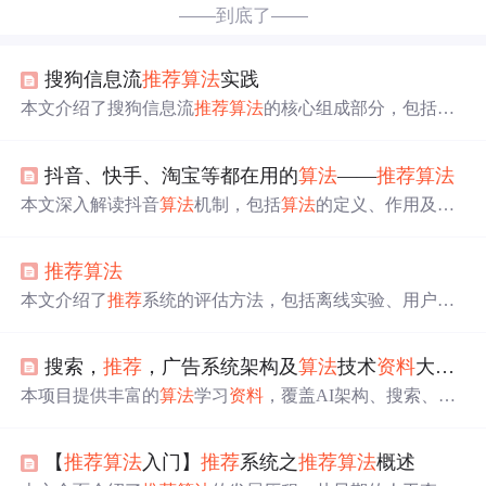
——到底了——
搜狗信息流
推荐
算法
实践
本文介绍了搜狗信息流
推荐
算法
的核心组成部分，包括
推
荐
系统架构、文章NLP处理、召回
算法
及个性化排序等内
容。重点讲解了文章NLP处理的三个维度：分类、标签和
抖音、快手、淘宝等都在用的
算法
——
推荐
算法
关键词，并详细阐述了基于内容召回和协同过滤的召回
算
法
。
本文深入解读抖音
算法
机制，包括
算法
的定义、作用及其
对内容生产者与消费者的影响。此外，文章还介绍了抖音
的内容审核流程、智能分发机制、流量池划分及如何优化
推荐
算法
账号和内容以获得更高曝光。
本文介绍了
推荐
系统的评估方法，包括离线实验、用户调
查及在线实验等，并详细讨论了
推荐
系统的评价指标，如
用户满意度、预测准确度、覆盖率、多样性和TopN
推荐
的
搜索，
推荐
，广告系统架构及
算法
技术
资料
大合集吐血整理——2020年终分享
准确率与召回率等。
本项目提供丰富的
算法
学习
资料
，覆盖AI架构、搜索、
推
荐
、广告系统等领域的技术
资料
，整合了开源项目、技术
网站、大公司技术博客及知名技术牛人的内容，旨在为学
【
推荐
算法
入门】
推荐
系统之
推荐
算法
概述
习
算法
和技术调研提供一站式资源。