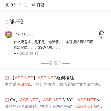
83
1
打赏
全部评论
h475410885
赞
什么玩意儿，是不是一键登录。。实现调转网站不用
再次登陆。。。SSO范围。。。
2010-09-16
——到底了——
【
ASP.NET
】
ASP.NET
框架概述
本文是
ASP.NET
框架的概述，相信看完本文之后大家就
会对
ASP.NET
框架有一个初步的认识。
ASP.NET
是微软
在2000年发布的一个免费的 Web 框架，可以使用 HTML、
C#、
ASP.NET
、
ASP.NET
MVC、
ASP.NET
web form、
CSS 和 JavaScript 构建出色的网站和 Web 应用程序。还可
以创建 Web API （应用程序接口）并使用 Web 套接字等实
微软的命名很糟糕。技术上有两个框架：
ASP.NET
和
ASP.
时技术。
ASP.NET
框架支持使用 C# 和 Visual Basic 两种