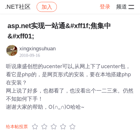
.NET社区
登录
频道
加入
帖子详情
社区
.NET社区
asp.net实现一站通&#xff1f;焦集中
&#xff01;
xingxingsuhuan
2010-09-16
听说康盛创想的ucenter可以,从网上下了ucenter包，
看它是php的，是网页形式的安装，要在本地搭建php
在安装？
网上说了好多，也都看了，也没看出个一二三来。仍然
不知如何下手！
谢谢大家的帮助，O(∩_∩)O哈哈~
给本帖投票