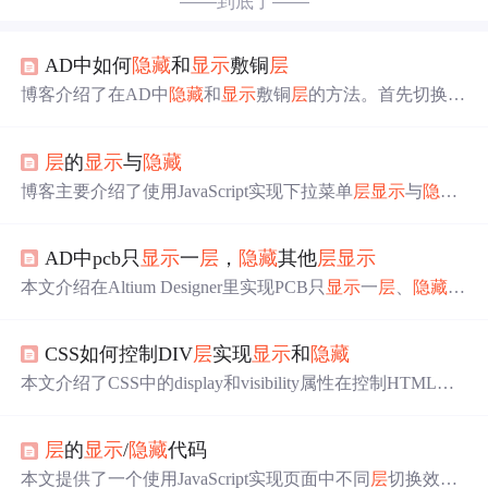
——到底了——
AD中如何
隐藏
和
显示
敷铜
层
博客介绍了在AD中
隐藏
和
显示
敷铜
层
的方法。首先切换到
PCB布局布线界面，鼠标右击选“选项”“
显示
/
隐藏
”；接着
进入相应界面，在“
显示
/
隐藏
”“多边形”选项下，勾选“
隐藏
层
的
显示
与
隐藏
的”可
隐藏
敷铜，勾选“最终的”和“草案”可
显示
敷铜，最后
点击“应用”“确定”。
博客主要介绍了使用JavaScript实现下拉菜单
层
显示
与
隐藏
的方法。定义了MM_findObj和MM_showHideLayers两个Ja
vaScript方法，还定义了一个
隐藏
层
，并通过鼠标悬停和移
AD中pcb只
显示
一
层
，
隐藏
其他
层
显示
出事件触发
层
的
显示
与
隐藏
。
本文介绍在Altium Designer里实现PCB只
显示
一
层
、
隐藏
其
他
层
的方法。可通过快捷键Shift+S，按一次弱化其他
层
，
按两次完全
隐藏
；也能在视图配置对话框中设置单
层
模
CSS如何控制DIV
层
实现
显示
和
隐藏
式，还可在系统参数中勾选其他
层
变灰选项，3D模式也支
持Shift+S快捷键。
本文介绍了CSS中的display和visibility属性在控制HTML元
素（尤其是DIV
层
）
显示
和
隐藏
的区别，指出display影响
元素的存在与否，而visibility仅控制可见性。通过代码实例
层
的
显示
/
隐藏
代码
详细讲解了两者应用。,
本文提供了一个使用JavaScript实现页面中不同
层
切换效果