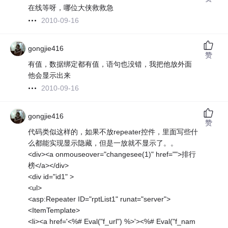
在线等呀，哪位大侠救救急
2010-09-16
gongjie416
赞
有值，数据绑定都有值，语句也没错，我把他放外面
他会显示出来
2010-09-16
gongjie416
赞
代码类似这样的，如果不放repeater控件，里面写些什
么都能实现显示隐藏，但是一放就不显示了。。
<div><a onmouseover="changesee(1)" href="">排行
榜</a></div>
<div id="id1" >
<ul>
<asp:Repeater ID="rptList1" runat="server">
<ItemTemplate>
<li><a href='<%# Eval("f_url") %>'><%# Eval("f_nam