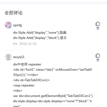
全部评论
spiritjj
赞
div.Style.Add("display","none");隐藏
div.Style.Add("display","block");显示
2010-11-01
wuyq11
赞
div中使用 repeater
<div id="font1" class="tab1" onMouseOver="setTab0
3Syn(1);"></div>
<div id=TabTab03Con1>
<asp:repeater..
</div>
var div=document.getElementById("TabTab03Con1")
div.style.display=div.style.display=="none"?"block":"n
one";