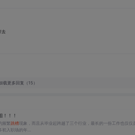
家去
加载更多回复（15）
相！！！
的频繁
跳槽
现象，而且从毕业起跨越了三个行业，最长的一份工作也仅仅
入职场的年...