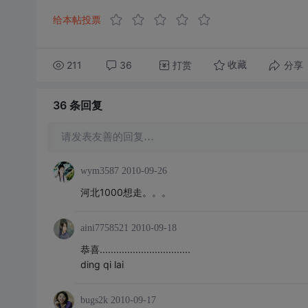
给本帖投票
211
36
打赏
分享
收藏
36 条
回复
请发表友善的回复…
wym3587
2010-09-26
河北1000想走。。。
aini7758521
2010-09-18
恭喜.................................
ding qi lai
bugs2k
2010-09-17