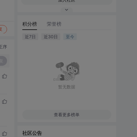
积分榜
荣誉榜
复
近7日
近30日
至今
正序
复
暂无数据
查看更多榜单
社区公告