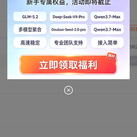
转发到动态
举报
写回
切换为时间
发表回