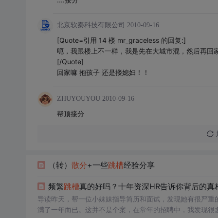
北京软秦科技有限公司
2010-09-16
[Quote=引用 14 楼 mr_graceless 的回复:]
呃，我跟楼上不一样，我是先在大城市混，然后再回
[/Quote]
回家嘛 抱孩子 还是搂媳妇！！
ZHUYOUYOU
2010-09-16
帮顶接分
（转）
散分
+一些
跳槽
经验分享
频繁
跳槽
真的好吗？十年资深HR告诉你背后的真
导读昨天，帮一位小妹妹指导简历和面试，发现她有很严重
满了一年而已。这并不是个案，在常年的招聘中，我发现很多初