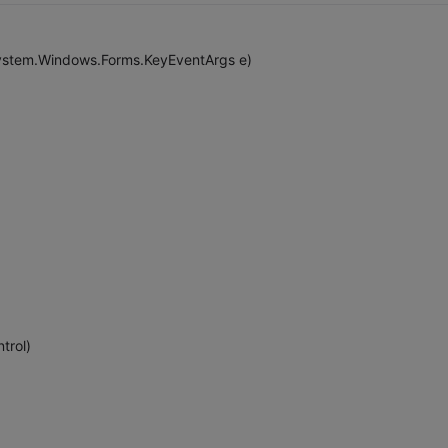
ystem.Windows.Forms.KeyEventArgs e)
trol)