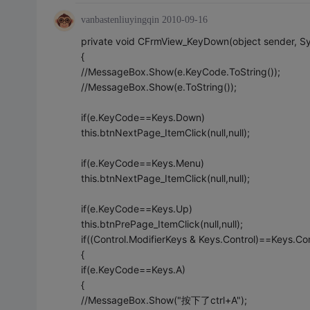
vanbastenliuyingqin
2010-09-16
private void CFrmView_KeyDown(object sender, S
{
//MessageBox.Show(e.KeyCode.ToString());
//MessageBox.Show(e.ToString());
if(e.KeyCode==Keys.Down)
this.btnNextPage_ItemClick(null,null);
if(e.KeyCode==Keys.Menu)
this.btnNextPage_ItemClick(null,null);
if(e.KeyCode==Keys.Up)
this.btnPrePage_ItemClick(null,null);
if((Control.ModifierKeys & Keys.Control)==Keys.Con
{
if(e.KeyCode==Keys.A)
{
//MessageBox.Show("按下了ctrl+A");