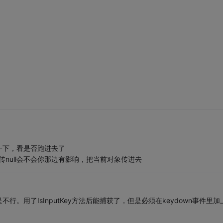
一下，看是否跑进去了
ll);这个里面传null会不会你那边有影响，把当前对象传进去
。用了IsInputKey方法后能捕获了，但是必须在keydown事件里加