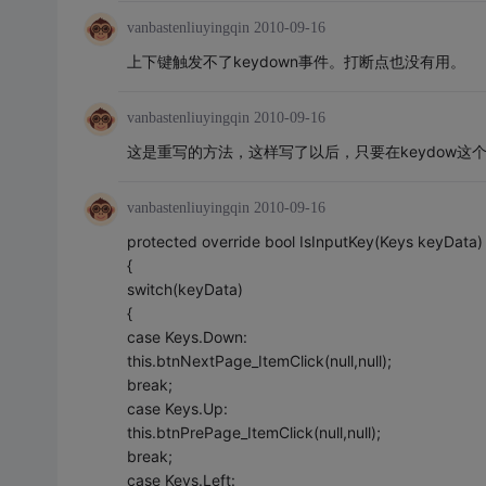
vanbastenliuyingqin
2010-09-16
上下键触发不了keydown事件。打断点也没有用。
vanbastenliuyingqin
2010-09-16
这是重写的方法，这样写了以后，只要在keydow这个
vanbastenliuyingqin
2010-09-16
protected override bool IsInputKey(Keys keyData)
{
switch(keyData)
{
case Keys.Down:
this.btnNextPage_ItemClick(null,null);
break;
case Keys.Up:
this.btnPrePage_ItemClick(null,null);
break;
case Keys.Left: