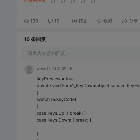
给本帖投票
139
16
打赏
分享
收藏
16 条
回复
请发表友善的回复…
wuyq11
2010-09-16
KeyPreview = true
private void Form1_KeyDown(object sender, KeyEv
{
switch (e.KeyCode)
{
case Keys.Up: { break; }
case Keys.Down: { break; }
}