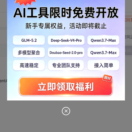
转发到动态
举报
写回
切换为时间
发表回
entArgs e)