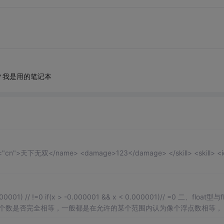
？我是用的笔记本
e-6，即可认为a和b相等