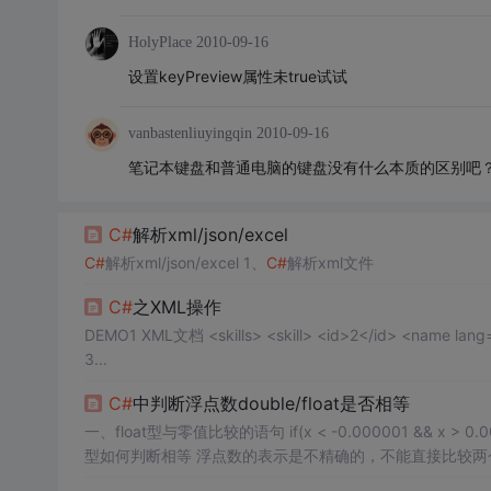
HolyPlace
2010-09-16
设置keyPreview属性未true试试
vanbastenliuyingqin
2010-09-16
笔记本键盘和普通电脑的键盘没有什么本质的区别吧
C#
解析xml/json/excel
C#
解析xml/json/excel 1、
C#
解析xml文件
C#
之XML操作
DEMO1 XML文档 <skills> <skill> <id>2</id> <name lang="cn">天下无双</name> <damage>123</damage> </skill> <skill> <id>
3...
C#
中判断浮点数double/float是否相等
一、float型与零值比较的语句 if(x < -0.000001 && x > 0.000001) // !=0 if(x > -0.000001 && x < 0.000001)// =0 二、float型与float
型如何判断相等 浮点数的表示是不精确的，不能直接比较两个数是否完全相等，一般都是在允许的某个范围内认为像个浮点数相等， 如有
两个浮点数a,b，允许的误差范围为1e-6，则abs(a-b)<=1