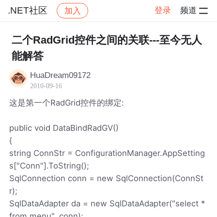
.NET社区
登录
频道
加入
帖子详情
社区
.NET社区
二个RadGrid控件之间的关联---至今无人
能解答
HuaDream09172
2010-09-16
这是第一个RadGrid控件的绑定:
public void DataBindRadGV()
{
string ConnStr = ConfigurationManager.AppSetting
s["Conn"].ToString();
SqlConnection conn = new SqlConnection(ConnSt
r);
SqlDataAdapter da = new SqlDataAdapter("select *
from menu", conn);