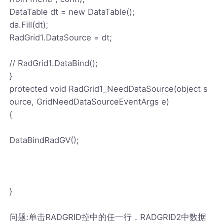
DataTable dt = new DataTable();
da.Fill(dt);
RadGrid1.DataSource = dt;
// RadGrid1.DataBind();
}
protected void RadGrid1_NeedDataSource(object s
ource, GridNeedDataSourceEventArgs e)
{
DataBindRadGV();
}
问题:单击RADGRID控中的任一行，RADGRID2中数据