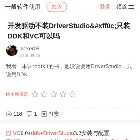
一般软件使用
登录
频道
加入
帖子详情
社区
一般软件使用
开发驱动不装DriverStudio&#xff0c;只装
DDK和VC可以吗
nicker08
2010-09-16
我看一本讲rootkit的书，他没说要用DriverStudio，只
说用DDK
给本帖投票
118
1
打赏
VC
6.0+
ddk
+
Drive
rStudio
3.2安装与配置