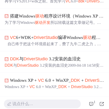
再学习VS2013+wdk之前。首先学习
VC
6.0+
ddk
+
Drive
rStu
dio
3.2环境下的
驱动
开发
，来理解
驱动
的世界。 完全新
手，从零开始，亚历山大，且行且珍惜。。。。。 首先
搭建Windows
驱动
程序设计环境（Windows XP +
VC
是：环境的搭建 安装和配置 一. 软件的安装顺序:Windows
XP（虚拟机中） -->
VC
6.0 --> WinXP_
DDK
->
Drive
rStudi
为了学习Windows
驱动
开发
所以转载这篇文章做记号。１·
o
3.2，
前言
开发
windows内核
驱动
程序是一个非常具有挑战
性的工作，你得忍耐调试过程中操作系统不断蓝屏、不断
VC
6+WDK+
Drive
rStudio
编译Windows
驱动
程序环境搭建
崩溃的噩梦，所以强烈建议你采用虚拟机做
开发
平台，这
样即使把整个系统都搞蹦了，大不了从新装过虚拟机而
自己终于把这个环境搭起来了，费了九牛二虎之力，走
已。那么搭建一个完整的Windows
驱动
开发
环境是每个人
了很多的弯路。大家分享吧，不要嫌麻烦这差不多是最简
必须迈过的第一道坎。本文将具体介绍如何安装和配置好
单了。一、需要的软件及版本
Vc
6 英文版；(随处都有)WD
一个完整的
DDK
开发
换件
DDK
与
Drive
rStudio
3.2安装的血泪史
K3790.1830(1830_usa_
ddk
.iso的解压文件)或者2006.1106版
本；(http://download.microsoft.com/download/9/0/f/90f019ac-8
DDK
与
Drive
rStudio
3.2安装的血泪史2009-04-18 14:58安装
243-48
环境：XP Profesional(SP3)，
vc
6.0 English Enterprise，XP
D
DK
，
Drive
rStudio
3.2由于实验室需要，还有就是自己刚开
Windows XP +
VC
6.0 + WinXP_
DDK
+
Drive
rStudio
始的一点兴趣，最近几天一直在安装DS3.2。说到这儿好像
就有点底气不足了，呵..，因为到我写这篇文章的时候
Windows XP +
VC
6.0 + WinXP_
DDK
+
Drive
rStudio
3.2１·
前言
开发
windows内核
驱动
程序是一个非常具有挑战性的
工作，你得忍耐调试过程中操作系统 不断蓝屏、不断崩溃
1
的噩梦，所以强烈建议你采用虚拟机做
开发
平台，这样即
说点什么…
使把整个系统都搞蹦