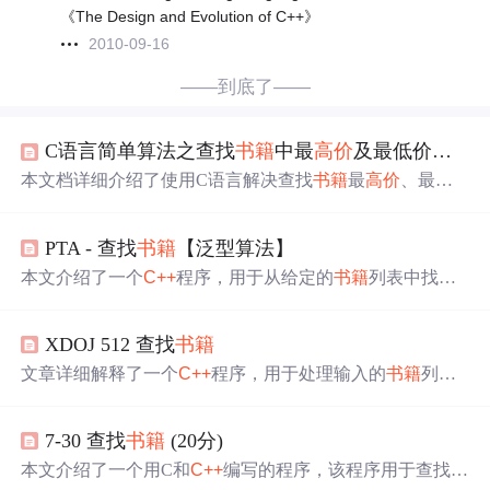
《The Design and Evolution of C++》
2010-09-16
——到底了——
C语言简单算法之查找
书籍
中最
高价
及最低价，计算平均成绩
本文档详细介绍了使用C语言解决查找
书籍
最
高价
、最低
价以及计算平均成绩的问题。首先，作者阐述了两个题目
的设计思路，包括
书籍
价格比较和学生成绩平均值的计
PTA - 查找
书籍
【泛型算法】
算，并给出了相应的实验代码。在调试过程中，作者发现
了由于输入格式问题导致的程序提前结束，通过调整解决
本文介绍了一个
C++
程序，用于从给定的
书籍
列表中找出
了问题。此外，文章还包含了学习总结，强调了结构体类
定价最高和最低的
书籍
，并以特定格式输出其名称和价
型数据的使用和指针操作的重要性。
格。
XDOJ 512 查找
书籍
文章详细解释了一个
C++
程序，用于处理输入的
书籍
列
表，找到最高和最低定价，并给出了相应的输入输出样
例。,
7-30 查找
书籍
(20分)
本文介绍了一个用C和
C++
编写的程序，该程序用于查找并