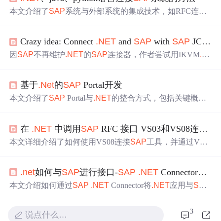
本文介绍了
SAP
系统与外部系统的集成技术，如RFC连
接、Web Services等。重点阐述了
.NET
、Java、Python三种
语言连接
SAP
系统的方法，包括单机登录和组登录的配置
Crazy idea: Connect
.NET
and
SAP
with
SAP
JCo using IKVM
文件示例、关键参数说明、代码调用等，还给出了增强建
议和Python连接的常见问题解决办法。
因
SAP
不再维护
.NET
的
SAP
连接器，作者尝试用IKVM
.N
ET
工具结合
SAP
Java连接器连接
.NET
和
SAP
，将
SAP
JC
o转换为
.NET
的dll文件并编写代码，但启动测试应用时调
基于
.Net
的
SAP
Portal开发
用JCO.createClient出现异常，最后分析认为此方法可能不
可靠，IKVM对JNI支持不完整。
本文介绍了
SAP
Portal与
.NET
的整合方式，包括关键概念
如PDK for
.NET
、iView及Portal Component等，详细解释了
基于PDK
.NET
的Portal架构及运行时环境。
在
.NET
中调用
SAP
RFC 接口 VS03和VS08连接
SA
本文详细介绍了如何使用VS08连接
SAP
工具，并通过VS2
003安装
SAP
.NET
connector进行
.NET
接口生成与调用。包
括创建RFC、安装
.NET
connector、生成
.NET
接口、在Visu
.net
如何与
SAP
进行接口-
SAP
.NET
Connector简介
al Studio中调用接口等内容。
本文介绍如何通过
SAP
.NET
Connector将
.NET
应用与
SAP
系统进行接口对接，简化操作并提升用户体验。主要内容
包括安装配置、连接
SAP
服务器、调用BAPI方法等步骤。
3
说点什么…