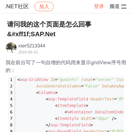
.NET社区
登录
频道
加入
帖子详情
社区
.NET社区
请问我的这个页面是怎么回事
&#xff1f;SAP.Net
xier5213344
2010-09-16
我在前台写了一句自增的代码用来显示gridView序号用
的：
<
asp:GridView
ID
=
"gvwInfo"
runat
=
"server"
CssCla
AutoGenerateColumns
=
"False"
DataKeyNames
<
Columns
>
<
asp:TemplateField
HeaderText
=
"序号"
>
<
ItemTemplate
>
<
%#Container.DataItemIndex
 +
<
ItemStyle
Width
=
"30px"
 />
</
asp:TemplateField
>
<
asp:BoundField
HeaderText
=
"所属区域"