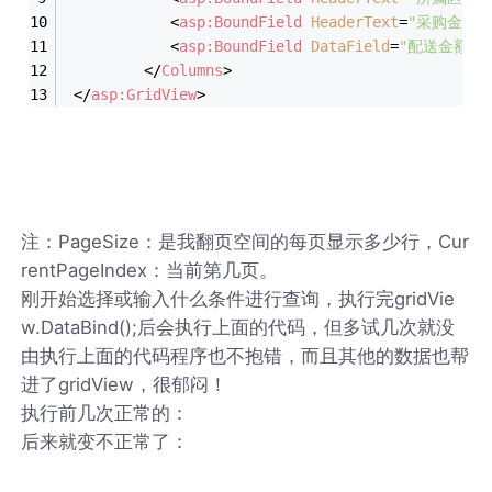
<
asp:BoundField
HeaderText
=
"采购金额"
<
asp:BoundField
DataField
=
"配送金额"
</
Columns
>
</
asp:GridView
>
注：PageSize：是我翻页空间的每页显示多少行，Cur
rentPageIndex：当前第几页。
刚开始选择或输入什么条件进行查询，执行完gridVie
w.DataBind();后会执行上面的代码，但多试几次就没
由执行上面的代码程序也不抱错，而且其他的数据也帮
进了gridView，很郁闷！
执行前几次正常的：
后来就变不正常了：