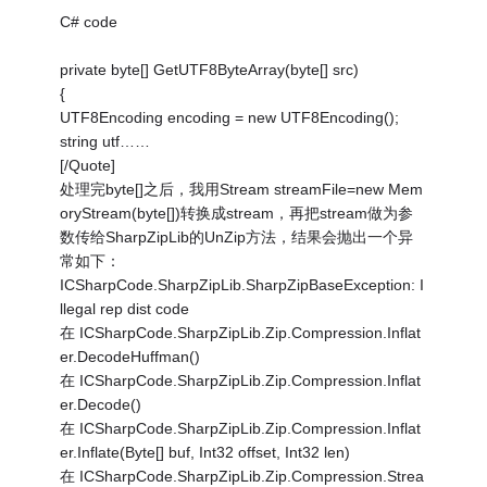
C# code
private byte[] GetUTF8ByteArray(byte[] src)
{
UTF8Encoding encoding = new UTF8Encoding();
string utf……
[/Quote]
处理完byte[]之后，我用Stream streamFile=new Mem
oryStream(byte[])转换成stream，再把stream做为参
数传给SharpZipLib的UnZip方法，结果会抛出一个异
常如下：
ICSharpCode.SharpZipLib.SharpZipBaseException: I
llegal rep dist code
在 ICSharpCode.SharpZipLib.Zip.Compression.Inflat
er.DecodeHuffman()
在 ICSharpCode.SharpZipLib.Zip.Compression.Inflat
er.Decode()
在 ICSharpCode.SharpZipLib.Zip.Compression.Inflat
er.Inflate(Byte[] buf, Int32 offset, Int32 len)
在 ICSharpCode.SharpZipLib.Zip.Compression.Strea