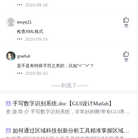
2010-09-16
wuyq11
赞
检查XML格式
2010-09-16
gnefuil
赞
是不是有特殊字符之类的，比如"<" ">"？
2010-09-16
——到底了——
手写数字识别系统.doc【GUI设计Matlab】
资 源 简 介 手写数字识别系统，非常好的啊!带有GUI界
面，使用方便! 详 情 说 明 用这个手写数字识别系统，你可
以轻松地识别手写数字。这个系统不仅功能强大，而且还
如何通过区域科技创新分析工具精准掌握区域创新要素分布与产业链融合现状？.docx
带有直观的图形用户界面（GUI），非常容易使用。你只
需要将手写数字输入系统，它将立即给出准确的识别结