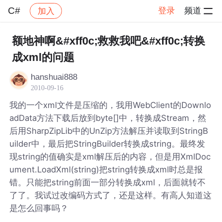
C#
登录
频道
加入
帖子详情
社区
C#
额地神啊&#xff0c;救救我吧&#xff0c;转换
成xml的问题
hanshuai888
2010-09-16
我的一个xml文件是压缩的，我用WebClient的Downlo
adData方法下载后放到byte[]中，转换成Stream，然
后用SharpZipLib中的UnZip方法解压并读取到StringB
uilder中，最后把StringBuilder转换成string。最终发
现string的值确实是xml解压后的内容，但是用XmlDoc
ument.LoadXml(string)把string转换成xml时总是报
错。只能把string前面一部分转换成xml，后面就转不
了了。我试过改编码方式了，还是这样。有高人知道这
是怎么回事吗？