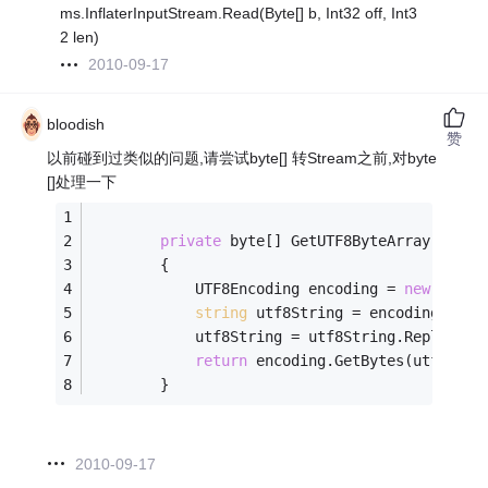
ms.InflaterInputStream.Read(Byte[] b, Int32 off, Int3
2 len)
2010-09-17
bloodish
赞
以前碰到过类似的问题,请尝试byte[] 转Stream之前,对byte
[]处理一下
private
 byte[] GetUTF8ByteArray(byte[
        {
            UTF8Encoding encoding = 
new
 UTF8E
string
 utf8String = encoding.GetS
            utf8String = utf8String.Replace(
"
return
 encoding.GetBytes(utf8Stri
        }
2010-09-17