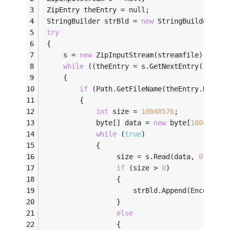
 ZipEntry theEntry = null;
 StringBuilder strBld = 
new
 StringBuilder();
try
 {
     s = 
new
 ZipInputStream(streamfile);
while
 ((theEntry = s.GetNextEntry()) != 
     {
if
 (Path.GetFileName(theEntry.Name) 
         {
int
 size = 
10048576
;
             byte[] data = 
new
 byte[
10048576
]
while
 (
true
)
             {
                  size = s.Read(data, 
0
, data
if
 (size > 
0
)
                  {
                      strBld.Append(Encoding.
                  }
else
                  {