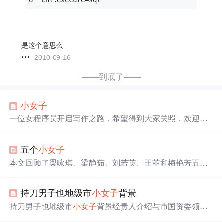
是这个意思么
2010-09-16
——到底了——
小女子
一位女程序员开启写作之路，希望得到大家关照，欢迎大
家对其写作内容提出
问题
和指点。
五个
小女子
本文回顾了梁咏琪、梁静茹、刘若英、王菲和梅艳芳五位
女歌手的音乐生涯，从她们的爱情故事、个人成长到作品
特色，展现了女性在音乐世界中的独特魅力。
持刀男子也地级市
小女子
背景
持刀男子也地级市
小女子
背景经贵人介绍与市国资委领导
吃饭，楼主梳洗打扮一番，欣然前往。饭后领导主动借用