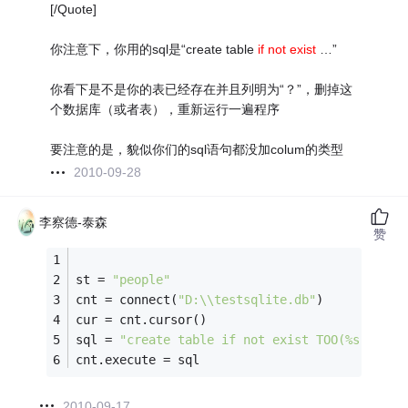
[/Quote]
你注意下，你用的sql是“create table
if not exist
…”
你看下是不是你的表已经存在并且列明为“？”，删掉这
个数据库（或者表），重新运行一遍程序
要注意的是，貌似你们的sql语句都没加colum的类型
2010-09-28
李察德-泰森
赞
st = 
"people"
cnt = connect(
"D:\\testsqlite.db"
)
cur = cnt.cursor()
sql = 
"create table if not exist TOO(%s)"
%st
cnt.execute = sql
2010-09-17