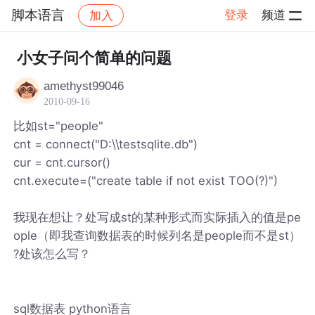
脚本语言
登录
频道
加入
帖子详情
社区
脚本语言
小女子问个简单的问题
amethyst99046
2010-09-16
比如st="people"
cnt = connect("D:\\testsqlite.db")
cur = cnt.cursor()
cnt.execute=("create table if not exist TOO(?)")
我现在想让？处写成st的某种形式而实际插入的值是pe
ople（即我查询数据表的时候列名是people而不是st）
?处该怎么写？
sql数据表 python语言