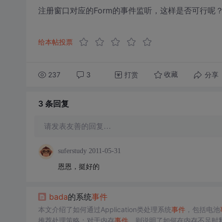
注册窗口对应的Form的事件监听，这样是否可行呢
给本帖投票
237
3
打赏
分享
收藏
3 条
回复
请发表友善的回复…
suferstudy
2011-05-31
恩恩，挺好的
bada
的系统
事件
本文介绍了如何通过Application类处理系统
事件
，包括电池
推荐处理策略；对于内存
事件
，则说明了如何在内存不足时