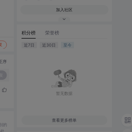
加入社区
积分榜
荣誉榜
复
近7日
近30日
至今
正序
复
暂无数据
查看更多榜单
别的
件
处理