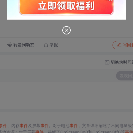
？
转发到动态
举报
写回
切换为时间
发表回
事件
、内存
事件
及屏幕
事件
。对于电池
事件
，文章详细阐述了不同电量级
释放资源；对于屏幕
事件
，讲解了OnScreenOn()和OnScreenOff()等
事