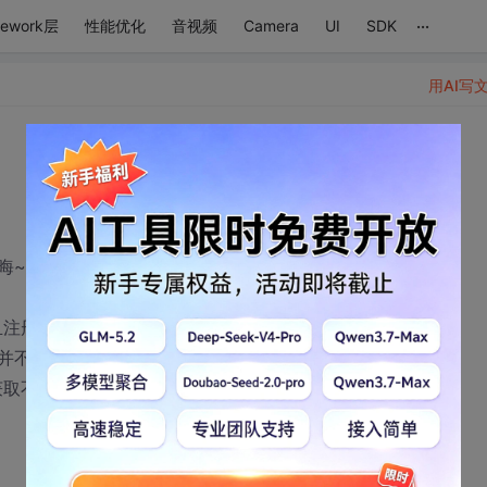
...
mework层
性能优化
音视频
Camera
UI
SDK
用AI写
晦~
且注册了监听。
需要派生于control，
获取不到消息，