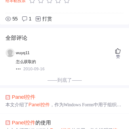
给本帖投票
55
1
打赏
全部评论
wuyq11
赞
怎么获取的
2010-09-16
——到底了——
Panel
控件
本文介绍了
Panel
控件
，作为Windows Forms中用于组织
控
件
的分组机制，它可以被嵌套在Form中，并且样式属性可
以被其包含的
控件
继承。通过实例展示了如何在
Panel
上
Panel
控件
的使用
添加TextBox和Button，以及如何显示日历和广告（需要X
ML文档支持）。作者强调，实践是学习的关键。