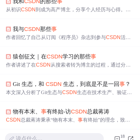
我和
CSDN
的那些
事
从初识
CSDN
到成为高产博主，分享个人经历与心得。通
过撰写博客，不仅巩固了自己的技术知识，还帮助了众多
读者。感谢
CSDN
平台，未来将继续产出高质量文章。
我与
CSDN
那些
事
作者回忆了自己从订阅《程序员》杂志到参与
CSDN
活动
的经历，表达了对
CSDN
的复杂情感。尽管对平台的广
告、盗版内容和排版问题有所不满，但作者仍然关注并尝
猿创征文｜在
CSDN
学习的那些
事
试使用新的编辑器。在考虑是否回归
CSDN
的同时，作者
希望平台能对低质量内容进行改善。
作者讲述了在
CSDN
从搜索者转为博主的过程，通过分享
在校所学硬件知识和自我成长，发现写作成为新爱好，借
助
CSDN
平台学习前沿IT并助力他人。
Git 生态，和
CSDN
生态，到底是不是一回
事
？
本文深入分析了Git生态与
CSDN
生态在技术生产、验证和
传播机制上的根本差异。Git以代码为核心，强调工程实践
与协作；
CSDN
则聚焦经验分享，服务于技术普及与应急
物有本末、
事
有终始-访
CSDN
总裁蒋涛
查询。AI时代下，二者分化加剧，前者保持专业壁垒，后
者面临内容劣化风险。
CSDN
总裁蒋涛秉承“物有本末、
事
有终始”的理念，致力
于搭建一个供技术人士交流与分享的平台。经过七年发
展，
CSDN
已成为拥有150万注册用户的软件行业知名社
18
说点什么…
区。未来三年，
CSDN
将继续扩大影响力，提升技术水