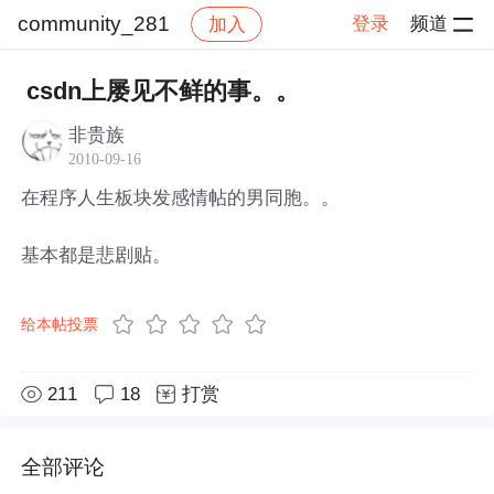
community_281
登录
频道
加入
帖子详情
社区
community_281
csdn上屡见不鲜的事。。
非贵族
2010-09-16
在程序人生板块发感情帖的男同胞。。
基本都是悲剧贴。
给本帖投票
211
18
打赏
全部评论