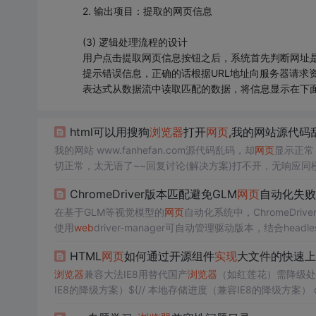
2. 输出项目：提取的网页信息
(3) 逻辑处理流程的设计
用户点击提取网页信息按钮之后，系统首先判断网址
提示错误信息，正确的话根据URL地址向服务器请求
表达式从数据流中读取匹配的数据，将信息显示在下
html可以用搜狗
浏览器
打开
网页
,我的网站源代码
我的网站 www.fanhefan.com源代码乱码，却
网页
显示正常
切正常，太无语了~~回复讨论(解决方案)打不开，无响应
都没有打不开，无响应同楼下，没有打开网站是空白的，没
ChromeDriver版本匹配避免GLM
网页
自动化失败
开，我把数据库代码...
在基于GLM等视觉模型的
网页
自动化系统中，ChromeDriver
使用
web
driver-manager可自动管理驱动版本，结合he
础。
HTML
网页
如何通过开源组件
实现
大文件的快速上
浏览器
兼容大法IE8用替代国产
浏览器
（如红莲花）需降级处
IE8的降级方案）${// 本地存储进度（兼容IE8的降级方案） const save
const storage = document . createElement('div');} }