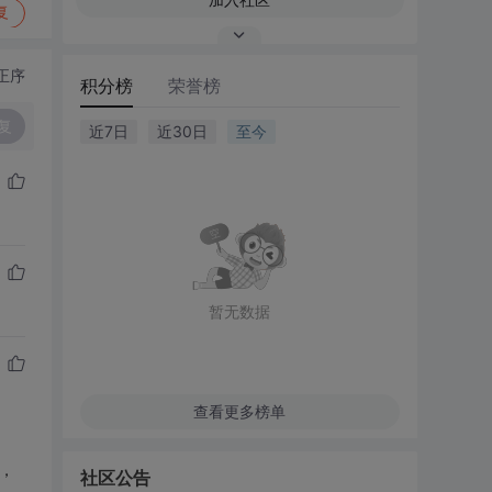
复
正序
积分榜
荣誉榜
复
近7日
近30日
至今
暂无数据
查看更多榜单
，
社区公告