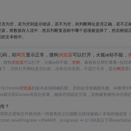
是否为空，若为空则提示错误，若不为空，则判断网址是否正确，若不正
资源，将数据存入流中，然后判断复选框中哪个选项被选择了，然后根据
面的文本框中。
乱码，却
网页
显示正常，搜狗
浏览器
可以打开，火狐ie却不能，
求
，搜狗
浏览器
可以打开，火狐ie却不能，
求救
。麻烦各位帮忙看看~拉回
同楼下，没有打开网站是空白的，没有任何东西。不是打不开，是你
网页
里
有任何东西。不是打不开，是你
网页
里什么都没有回各位楼上用搜狗可以
与Chrome
浏览器
的版本必须精确匹配，否则会导致截图失败、AI推理中
adless模式和Docker容器化部署，确保环境稳定可靠，是构建鲁棒性AI代理
传？
理异步逻辑文件路径统一用避免转义问题断点续传秘籍// 本地存储进度
Progress =(fileMd5 , progress) => {// IE8及以下用userDat
;// IE8及以下用userData存储${