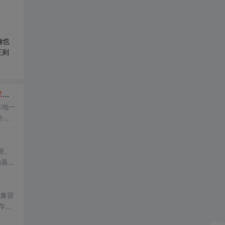
确也
正则
救
_html/css_
WEB
-ITnose...
本地一
什么
打
断。
的基
（兼容
a存储