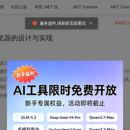
部
社区公告
.NET Core
寻找 .NET 技术达人
.NET Framework
用AI写
服务超时,请刷新页面重试
览器的设计与实现
设计。想了好多天都没得头绪，需求是这样说的：
递信息，来达到定时上网，发布电子邮件，打开网页。设计一个
自己查阅，这是web信息管理系统所要实现的功能，可以看出此
用打开几个软件来实现这些几乎要一起做的事情。
分析哈怎么入手，数据库又是如何设计，谢谢！！