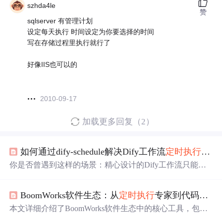
szhda4le
赞
sqlserver 有管理计划
设定每天执行 时间设定为你要选择的时间
写在存储过程里执行就行了
好像IIS也可以的
2010-09-17
加载更多回复（2）
如何通过dify-schedule解决Dify工作流
定时
执行
难题
你是否曾遇到这样的场景：精心设计的Dify工作流只能手
动触发，周末想休息却不得不远程登录
执行
数据同步？或
者重要报告生成需要凌晨运行，却担心睡过头错过时间窗
BoomWorks软件生态：从
定时
执行
专家到代码统计，打造高效开发工具箱
口？这些问题的核心在于Dify本身缺乏
定时
任务调度能
力，而手动
操作
不仅占用精力，还容易因人为疏忽导致任
本文详细介绍了BoomWorks软件生态中的核心工具，包括
务延误。 dify-schedule正是为解决这些问题而生——它就像
定时
执行
专家、超级网搜和代码统计工具，帮助开发者打