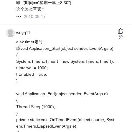
即 if(时间=="星期一早上8:30")
这个怎么写呢？
2010-09-17
wuyq11
赞
ajax timer定时
或void Application_Start(object sender, EventArgs e)
{
System.Timers.Timer t= new System.Timers.Timer();
t.Interval = 1000;
t.Enabled = true;
}
void Application_End(object sender, EventArgs e)
{
Thread.Sleep(1000);
}
private static void OnTimedEvent(object source, Syst
em.Timers.ElapsedEventArgs e)