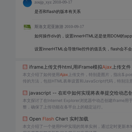
zoujp_xyz
2010-09-17
是否和flash的版本有关系
斯洛文尼亚旅游
2010-09-17
如何操作div的，设置innerHTML还是使用DOM的app
设置innerHTML会导致file控件的值丢失，flash
iframe上传文件html,用iFrame模拟
Ajax
上传文件
本文介绍了如何使用
Ajax
上传文件，特别是图片，指出$.po
传的方法，包括HTML表单设置和JavaScript代码，
重要性。此方法适用于不熟悉
Flash
或者不想使用
Flash
的开
javascript -- 在IE中如何实现将表单提交给动态创
本文探讨了在Internet Explorer浏览器中动态创建
整，确保了上传功能在各平台上的稳定运行。
Open
Flash
Chart 实时加载
本文介绍了一个使用PHP实现的简单实例，通过定时更新本