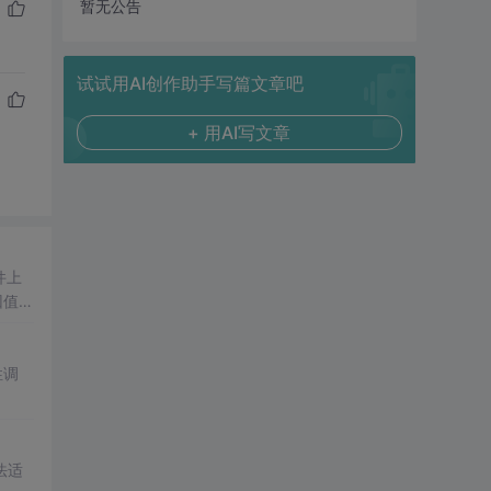
暂无公告
试试用AI创作助手写篇文章吧
+ 用AI写文章
件上
回值的
性调
法适