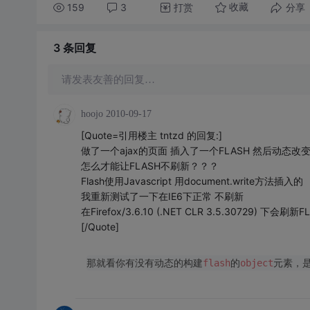
159
3
打赏
分享
收藏
3 条
回复
请发表友善的回复…
hoojo
2010-09-17
[Quote=引用楼主 tntzd 的回复:]
做了一个ajax的页面 插入了一个FLASH 然后动态改变di
怎么才能让FLASH不刷新？？？
Flash使用Javascript 用document.write方法插入的
我重新测试了一下在IE6下正常 不刷新
在Firefox/3.6.10 (.NET CLR 3.5.30729) 下会刷新F
[/Quote]
那就看你有没有动态的构建
flash
的
object
元素，