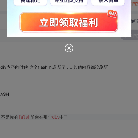
转发到动态
举报
写回
切换为时间
发表回
v内容的时候 这个flash 也刷新了 .... 其他内容都没刷新
LASH
是不是你的
falsh
前台在那个
div
中了