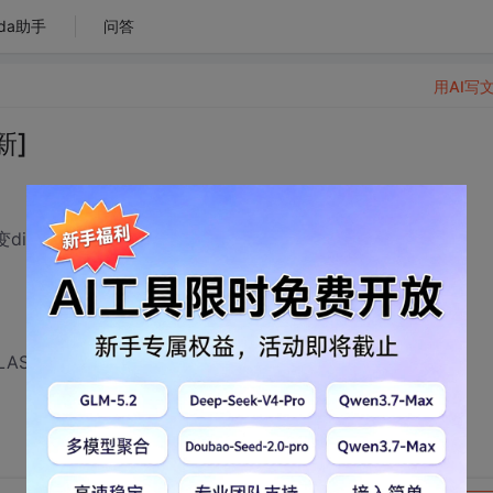
da助手
问答
用AI写
新]
iv内容的时候 这个flash 也刷新了 .... 其他内容都没刷新
FLASH