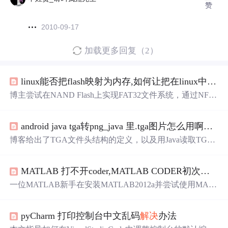
赞
2010-09-17
加载更多回复（2）
linux能否把flash映射为内存,如何让把在linux中将nand flash的yaffs2文件系统转换为vfat格式的？ 大侠
博主尝试在NAND Flash上实现FAT32文件系统，通过NFT
L进行管理。遇到的问题是在加载NFTL模块后无法正确显
示NFTL设备。寻求如何修改NFTL代码以便能够访问NAN
android java tga转png_java 里.tga图片怎么用啊，是不是要导入一个包，真的找不到资源，希望来位大神
D Flash上的分区。
博客给出了TGA文件头结构的定义，以及用Java读取TGA
文件的函数。该函数将图象解码后写入内存Bitmap类型
中，支持24位和32位的图象格式，处理了不压缩和RLE压
MATLAB 打不开coder,MATLAB CODER初次使用的错误提示，希望大侠可以
缩两种格式，最后创建并处理Bitmap对象。
一位MATLAB新手在安装MATLAB2012a并尝试使用MATL
AB Coder时遇到错误。错误提示为找不到指定模块emlcode
r.mexw32，尽管该模块实际存在。寻求
帮
助
解决
此问题。
pyCharm 打印控制台中文乱码
解决
办法