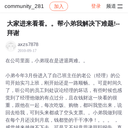
community_281
登录
频道
加入
帖子详情
社区
community_281
大家进来看看。。帮小弟我解决下难题!--
拜谢
axzs7878
2010-09-17
在公司里面，小弟现在是进退两难。。
小弟今年3月份进入了自己班主任的老公（经理）的公
司开始实习上班，刚开始还是一路顺畅。。可是时间久
了，听公司的员工到处议论经理的坏话，有些时候也感
觉到了经理他做的有点过分，且在钱财这一块看的很
重，跟他在一起，每次吃饭、购物，都叫我垫出来，说
回去给我，可到头来都成了空头支票。。小弟我做到现
在每个月还没到月底，钱都垫的干干净净！。。。 ，
感觉越来越做不下去，可是又不好意思递辞职报告，真