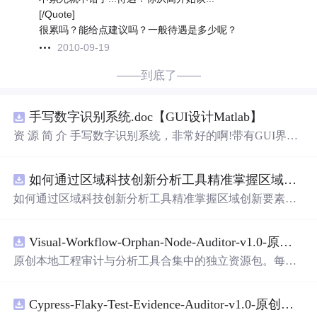
[/Quote]
很累吗？能给点建议吗？一般待遇是多少呢？
2010-09-19
——到底了——
手写数字识别系统.doc【GUI设计Matlab】
资 源 简 介 手写数字识别系统，非常好的啊!带有GUI界
面，使用方便! 详 情 说 明 用这个手写数字识别系统，你可
以轻松地识别手写数字。这个系统不仅功能强大，而且还
如何通过区域科技创新分析工具精准掌握区域创新要素分布与产业链融合现状？.docx
带有直观的图形用户界面（GUI），非常容易使用。你只
需要将手写数字输入系统，它将立即给出准确的识别结
如何通过区域科技创新分析工具精准掌握区域创新要素分
果。这个系统可以在各种场景中使用，无论是学校、工作
布与产业链融合现状？
还是日常生活，都能为你提供快速和准确的识别服务。它
是一个非常方便和实用的工具，你一定会喜欢它的！
Visual-Workflow-Orphan-Node-Auditor-v1.0-原创源码与文档.zip
原创本地工程审计与分析工具合集中的独立资源包。每个
ZIP包含完整源码、3项自动化测试、可复现合成示例、离
线HTML、JSON与SVG报告、1080×720真实运行效果图、
Cypress-Flaky-Test-Evidence-Auditor-v1.0-原创源码与文档.zip
README、运行说明、功能清单、MIT License及原创与授