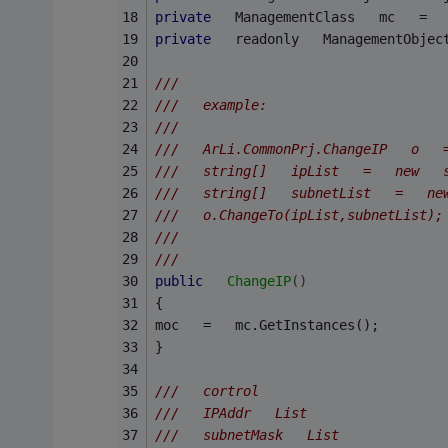
private
   ManagementClass   mc   =  
private
   readonly   ManagementObjec
///   
///   example:   
///   
///   ArLi.CommonPrj.ChangeIP   o   
///   string[]   ipList   =   new   
///   string[]   subnetList   =   ne
///   o.ChangeTo(ipList,subnetList);
///   
///   
public
ChangeIP
()
{   
moc   =   mc.GetInstances();   
}   
///   cortrol   
///   IPAddr   List   
///   subnetMask   List   