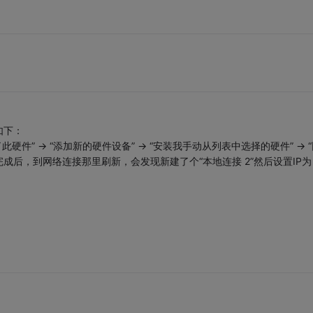
如下：
件” -> “添加新的硬件设备” -> “安装我手动从列表中选择的硬件” -> 
pter”，添加完成后，到网络连接那里刷新，会发现新建了个“本地连接 2”然后设置IP为