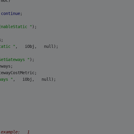
 moc)   
 
continue
;   
EnableStatic "
);   
k;   
tatic "
,   iObj,   null);   
SetGateways "
);   
eways;   
tewayCostMetric;   
ways "
,   iObj,   null);   
 example:   1   