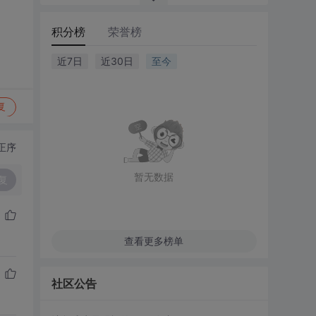
积分榜
荣誉榜
近7日
近30日
至今
复
正序
暂无数据
复
查看更多榜单
社区公告