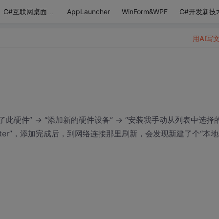
AppLauncher
WinForm&WPF
C#开发新技
C#互联网桌面应用
用AI写
此硬件” -> “添加新的硬件设备” -> “安装我手动从列表中选择
back Adapter”，添加完成后，到网络连接那里刷新，会发现新建了个“本