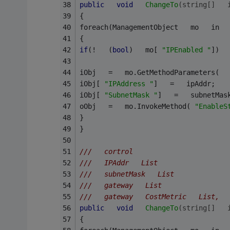
public
void
ChangeTo
(
string
[]   
{   
foreach(ManagementObject   mo   in  
{   
if
(!   (
bool
)   mo[ 
"IPEnabled "
])  
iObj   =   mo.GetMethodParameters(  
iObj[ 
"IPAddress "
]   =   ipAddr;   
iObj[ 
"SubnetMask "
]   =   subnetMas
oObj   =   mo.InvokeMethod( 
"EnableS
}   
}   
///   cortrol   
///   IPAddr   List   
///   subnetMask   List   
///   gateway   List   
///   gateway   CostMetric   List,  
public
void
ChangeTo
(
string
[]   
{   