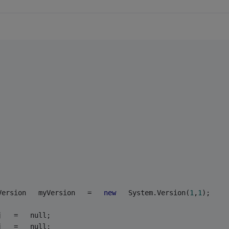
 
Version   myVersion   =   
new
   System.Version(
1
,
1
);   
j   =   null;   
j   =   null;   