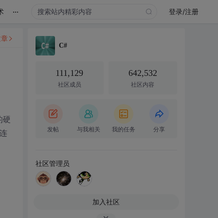
...
术
登录/注册
文章
C#
111,129
642,532
社区成员
社区内容
的硬
发帖
与我相关
我的任务
分享
地连
社区管理员
加入社区