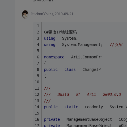
JiuchunYoung
2010-09-21
C#更改IP地址源码   
using
   System;   
using
   System.Management;   
//引用 
namespace
   ArLi.CommonPrj   
{   
public
class
ChangeIP
{   
///   
///   Build   of   ArLi   2003.6.3  
///   
public
static
   readonly   System.
private
   ManagementBaseObject   iOb
private
   ManagementBaseObject   oOb