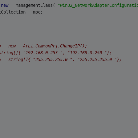
 
new
   ManagementClass( 
"Win32_NetworkAdapterConfigurati
tCollection   moc;   
=   new   ArLi.CommonPrj.ChangeIP();   
string[]{ "192.168.0.253 ", "192.168.0.250 "};   
w   string[]{ "255.255.255.0 ", "255.255.255.0 "};   
   