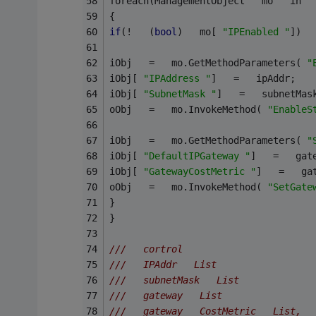
foreach(ManagementObject   mo   in  
{   
if
(!   (
bool
)   mo[ 
"IPEnabled "
])  
iObj   =   mo.GetMethodParameters( 
"
iObj[ 
"IPAddress "
]   =   ipAddr;   
iObj[ 
"SubnetMask "
]   =   subnetMas
oObj   =   mo.InvokeMethod( 
"EnableS
iObj   =   mo.GetMethodParameters( 
"
iObj[ 
"DefaultIPGateway "
]   =   gat
iObj[ 
"GatewayCostMetric "
]   =   ga
oObj   =   mo.InvokeMethod( 
"SetGate
}   
}   
///   cortrol   
///   IPAddr   List   
///   subnetMask   List   
///   gateway   List   
///   gateway   CostMetric   List,  