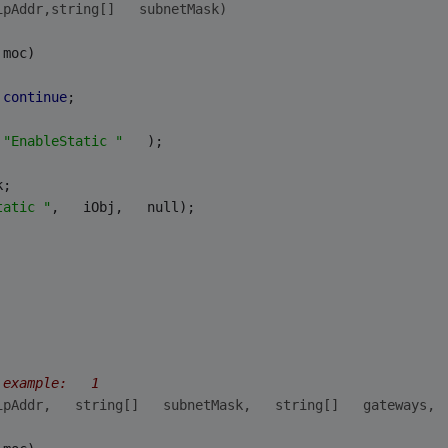
ipAddr,
string
[]   subnetMask)
 moc)   
 
continue
;   
 
"EnableStatic "
   );   
k;   
tatic "
,   iObj,   null);   
 example:   1   
ipAddr,   
string
[]   subnetMask,   
string
[]   gateways, 