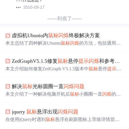
???什么意思？
2010-09-17
——到底了——
虚拟机Ubuntu内
鼠标
闪烁
终极解决方案
本文总结了四种解决Ubuntu
鼠标
闪烁
的方法，包括通用设
置、识别为多显示器
问题
、显卡驱动不兼容及特定软件内
闪烁
的解决方案，帮助用户快速定位并修复
问题
。
ZedGraphV5.1.5修复
鼠标
悬停
提示
闪烁
和参考线
闪
本文介绍如何修复ZedGraph V5.1.5版本中
鼠标
悬停
提示
和
参考线的
闪烁
问题
，通过修改源代码并优化参考线显示，
减少CPU占用，提升用户体验。
解决
鼠标
光标圆圈一直
闪烁
问题
本文介绍了一种解决电脑开机后
鼠标
小圈圈一直
闪烁
的
问
题
。通过在任务管理器中找到并结束搜狗服务进程，可以
有效解决该
问题
，且不影响搜狗输入法正常使用。
jquery
鼠标
悬浮出现
闪烁
问题
在使用jQuery时遇到
鼠标
悬浮在刷新图标上导致详情层
闪
烁
的
问题
。解决方法包括：将刷新图标层级设为高于详情