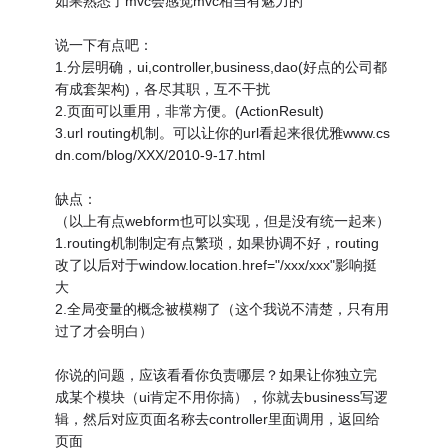
如果熟悉了mvc会感觉mvc相当有魅力的
说一下有点吧：
1.分层明确，ui,controller,business,dao(好点的公司都
有成套架构)，各尽其职，互不干扰
2.页面可以重用，非常方便。(ActionResult)
3.url routing机制。可以让你的url看起来很优雅www.cs
dn.com/blog/XXX/2010-9-17.html
缺点：
（以上有点webform也可以实现，但是没有统一起来）
1.routing机制制定有点繁琐，如果协调不好，routing
改了以后对于window.location.href="/xxx/xxx"影响挺
大
2.全局变量的概念被模糊了（这个我说不清楚，只有用
过了才会明白）
你说的问题，应该看看你负责哪层？如果让你独立完
成某个模块（ui肯定不用你搞），你就去business写逻
辑，然后对应页面名称去controller里面调用，返回给
页面