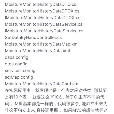
MoistureMonitorHistoryDataDTO.cs
MoistureMonitorHistoryDataDTOX.cs
IMoistureMonitorHistoryDataDTOX.cs
MoistureMonitorHistoryDataService.cs
IMoistureMonitorHistoryDataService.cs
SetDataByHandController.cs
MoistureMonitorHistoryDataMap.xml
MoistureMonitorHistoryData.xml
daos.config
dtos.config
services.config
sqlMap.config
MoistureMonitorHistoryDataCard.vm
在实际应用中，我发现他是一个表对应这些类. 那我要
是有10个表， 就要这么写10次. 除了C 里有不同的代
码， M里基本都是一样的，代码很多余, 能独立出来为
什么不独立出来,直接调用那， 如果MVC的想法就是这