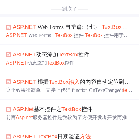
——到底了——
ASP.NET
Web Forms 自学篇:（七）
TextBox
控件
ASP.NET
Web Forms -
TextBox
控件
TextBox
控件用于创
建用户可
输入
文本的
文本框
。
TextBox
控件
TextBox
控件
用于创建用户可
输入
文本的
文本框
。
TextBox
控件的特性
ASP.NET
动态添加
TextBox
控件
和属性列在我们的 WebForms 控件参考手册页面。 下面的
实例演示了您可能会用到的
TextBox
控件的一些属性： 实
ASP.NET
动态添加
TextBox
控件
例： &amp;amp;amp;lt;html&amp;amp;amp;gt; &amp;amp;am
p;lt;body&amp;am
ASP.NET
根据
TextBox
输入
的内容自动定位到ListBox
这个效果很简单，直接上代码 function OnTextChanged(
text
Box
ID, listBoxID) { var inputText = $.trim($("#" +
textBox
ID.t
oString()).val()); if (inputText.length != 0) {
ASP.Net
基本控件之
TextBox
控件
前言
Asp.net
服务器控件是微软为了方便开发者开发而推出
的一系列控件，他们都以类似&lt;asp:*ID="btnOK" runat="s
erver" …/&gt;的方式出现在 Visual Studio 2005的源视图里，
ASP.NET
TextBox
日期验证
方法
*代表了控件名，如&lt;asp:Button ID="btnOK" runat="serve