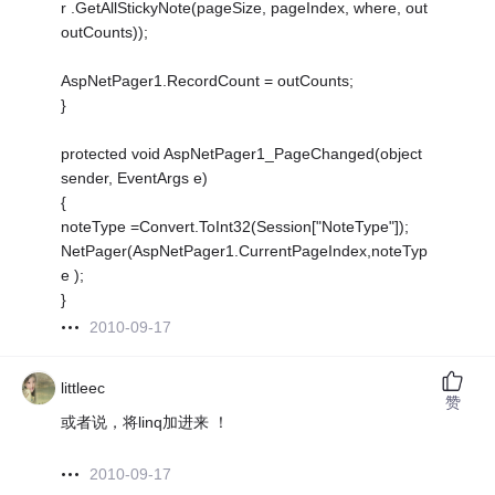
r .GetAllStickyNote(pageSize, pageIndex, where, out
outCounts));
AspNetPager1.RecordCount = outCounts;
}
protected void AspNetPager1_PageChanged(object
sender, EventArgs e)
{
noteType =Convert.ToInt32(Session["NoteType"]);
NetPager(AspNetPager1.CurrentPageIndex,noteTyp
e );
}
2010-09-17
littleec
赞
或者说，将linq加进来 ！
2010-09-17