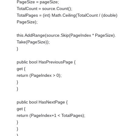
PageSize = pageSize;
TotalCount = source.Count();
TotalPages = (int) Math.Ceiling(TotalCount / (double)
PageSize);
this.AddRange(source.Skip(PageIndex * PageSize).
Take(PageSize));
}
public bool HasPreviousPage {
get {
return (PageIndex > 0);
}
}
public bool HasNextPage {
get {
return (PageIndex+1 < TotalPages);
}
}
}