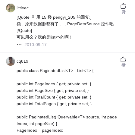
littleec
赞
[Quote=引用 15 楼 pengyi_205 的回复:]
额，原来数据源都有了，，PageDataSource 控件吧
[/Quote]
可以用么？我的是list<>的啊！
2010-09-17
cq819
赞
public class PaginatedList<T> : List<T> {
public int PageIndex { get; private set; }
public int PageSize { get; private set; }
public int TotalCount { get; private set; }
public int TotalPages { get; private set; }
public PaginatedList(IQueryable<T> source, int page
Index, int pageSize) {
PageIndex = pageIndex;