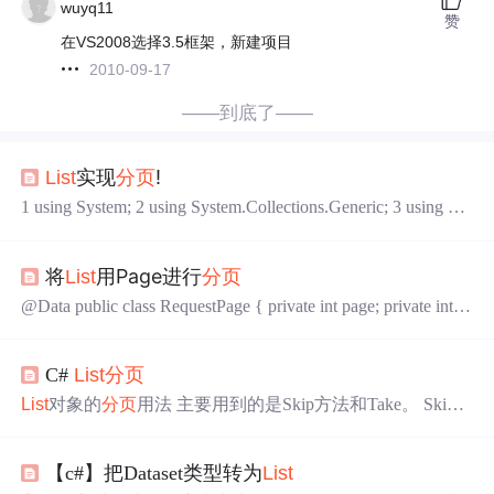
wuyq11
赞
在VS2008选择3.5框架，新建项目
2010-09-17
——到底了——
实现
!
List
分页
1 using System; 2 using System.Collections.Generic; 3 using Sy
stem.Linq; 4 using System.Text; 5 using System.Threading.Task
s; 6 7 namespace ADTO.OA.Common 8 { 9 public cla...
用Page进行
将
List
分页
@Data public class RequestPage { private int page; private int si
ze; /** * 初始化
分页
参数 */ public RequestPage(Integer page,
Integer size) { this.page = page == null...
C#
List
分页
List
对象的
分页
用法 主要用到的是Skip方法和Take。 Skip
(N)是跳过N条数据，然后返回剩余的数据 Take(N)是取从0
开始的第N条数据
list
.Skip(N1),Take(N2)就可以实现
分页
【c#】把Dataset类型转为
List
了……