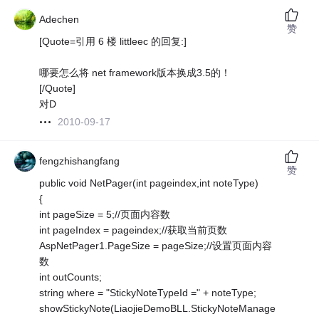
Adechen
赞
[Quote=引用 6 楼 littleec 的回复:]
哪要怎么将 net framework版本换成3.5的！
[/Quote]
对D
2010-09-17
fengzhishangfang
赞
public void NetPager(int pageindex,int noteType)
{
int pageSize = 5;//页面内容数
int pageIndex = pageindex;//获取当前页数
AspNetPager1.PageSize = pageSize;//设置页面内容
数
int outCounts;
string where = "StickyNoteTypeId =" + noteType;
showStickyNote(LiaojieDemoBLL.StickyNoteManage