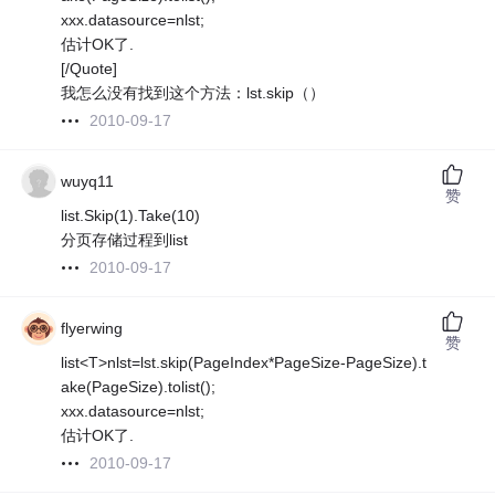
xxx.datasource=nlst;
估计OK了.
[/Quote]
我怎么没有找到这个方法：lst.skip（）
2010-09-17
wuyq11
赞
list.Skip(1).Take(10)
分页存储过程到list
2010-09-17
flyerwing
赞
list<T>nlst=lst.skip(PageIndex*PageSize-PageSize).t
ake(PageSize).tolist();
xxx.datasource=nlst;
估计OK了.
2010-09-17