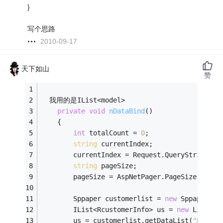
}
写个思路
2010-09-17
天下如山
赞
  我用的是
IList<model>
private
void
nDataBind
()
    {
int
 totalCount = 
0
;
string
 currentIndex;
        currentIndex = Request.QueryString[
"p
string
 pageSize;
        pageSize = AspNetPager.PageSize.ToStr
        Sppaper customerlist = 
new
 Sppaper();
        IList<RcustomerInfo> us = 
new
 List<Rc
        us = customerlist.getDataList(
"Rcusto