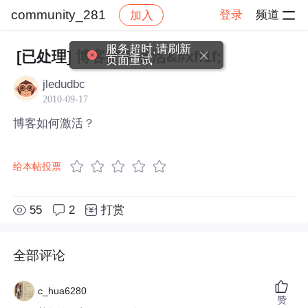
community_281
登录
频道
加入
帖子详情
社区
community_281
服务超时,请刷新
[已处理] 博客如何激活&#xff1f;
页面重试
jledudbc
2010-09-17
博客如何激活？
给本帖投票
55
2
打赏
全部评论
c_hua6280
赞