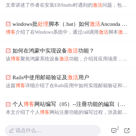
文章讲述了作者在安装EBStudio时遇到的
激活
问题，包括
官网获取的
激活
码无效、离线
激活
失败和DNS服务器错
误。作者提供了更换DNS服务器地址作为解决方案，还提
windows批
处理
脚本（.bat）如何
激活
Anconda Prompt虚拟环境
到了参考其他
博客
处理
附加秘钥过期的方法。,
博客
介绍了在Windows系统中，通过call调用
激活
脚本
激活
环境的方法，如activate myenv可
激活
指定环境，省略则
激
活
base环境。还说明了call可从另一个批
处理
程序调用批
处
如何在鸿蒙中实现设备
激活
功能？
理
程序且不停止父程序，若配置系统环境变量，命令可简
写。
该
博客
聚焦鸿蒙系统设备
激活
功能，介绍其应用场景，如
智能家居、硬件设备及用户账户
激活
。详细阐述
激活
流
程，包括检查设备状态、与远程服务器通信、
处理
激活
权
Rails中使用邮箱验证及
激活
用户
限和反馈
激活
结果，并给出代码示例，强调此功能对提升
设备可用性和用户体验的重要性。
这篇
博客
详细介绍了在Rails应用中如何实现邮箱验证和用
户
激活
的步骤，包括生成
激活
令牌、产生加密摘要、设置
邮件收发人信息、创建邮件模板、发送邮件以及
处理
激活
个人
博客
网站编写（05）--注冊功能的編寫（邮件
链接的过程。通过SecureRandom模块生成随机字符串作为
激活
令牌，并使用bcrypt进行加密存储。邮件发送后，用户
本文介绍了个人
博客
网站注册功能的编写过程，涉及邮件
点击链接，通过
激活
令牌与数据库中摘要的匹配完成用户
激活
、Redis缓存和Ajax异步获取验证码。首先准备资源文
激活
。
件，设置注册页面布局。接着讲解了验证码的生成和验
2
说点什么…
证，包括前端页面的JavaScript实现和后端Servlet
处理
。然