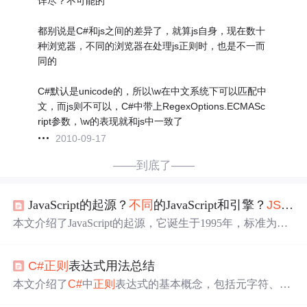
详尽？不可能的
都别说是C#和js之间的差异了，就算js自身，现在数十
种浏览器，不同的浏览器在处理js正则时，也是不一而
同的
C#默认是unicode的，所以\w在中文系统下可以匹配中
文，而js则不可以，C#中带上RegexOptions.ECMASc
ript参数，\w的表现就和js中一致了
2010-09-17
——到底了——
JavaScript的起源？
不同
的JavaScript和引擎？
JS
版本
本文介绍了JavaScript的起源，它诞生于1995年，标准为EC
MAScript。还提及
不同
的JavaScript变体，如
JS
cript、Actio
nScript、TypeScript等，以及Node.
js
这一解释器环境。阐述
C#
正则
表达式用法总结
了多种JavaScript引擎，说明了
JS
内嵌于HTML的执行时
机，最后回顾了
JS
版本的发展历程。
本文介绍了
C#
中
正则
表达式的基本概念，包括元字符、定
位元字符、括号的使用，以及@符号的作用。
详细
讲解了