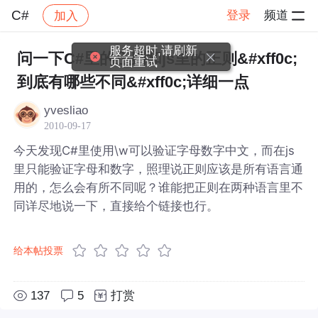
C#
登录
频道
加入
帖子详情
社区
C#
服务超时,请刷新
问一下C#里的正则和js里的正则&#xff0c;
页面重试
到底有哪些不同&#xff0c;详细一点
yvesliao
2010-09-17
今天发现C#里使用\w可以验证字母数字中文，而在js
里只能验证字母和数字，照理说正则应该是所有语言通
用的，怎么会有所不同呢？谁能把正则在两种语言里不
同详尽地说一下，直接给个链接也行。
给本帖投票
137
5
打赏