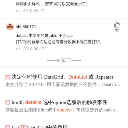
调调页面样式， 变窄 就可以完全显示了。
2010-09-17
hbh850121
赞
datalist中使用的是table,不会css
打印的时候最右边总是有部分数据不能完整打印。
2010-09-17
——到底了——
决定何时使用 DataGrid、
DataList
或 Repeater
本文介绍了ASP.NET用于显示数据的三个控件：DataGri
d、
DataList
和Repeater。分析了它们的相似性与差异，从
可用性、开发时间和性能三个方面进行衡量。DataGrid功
html5
datalist
选中option选项后的触发事件
能多但自定义差、性能低；
DataList
自定义强、性能较
好；Repeater灵活性高、性能最佳，但开发时间长且缺少内
博客提及近期使用html5中
datalist
，需获取选择的option选
置功能。
项对应的属性值，还给出了input_select、option_length等相
关数据，同时提供了参考博客链接。
C#
打印
DataGrid中的数据