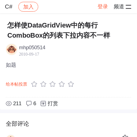
C#
登录
频道
加入
帖子详情
社区
C#
怎样使DataGridView中的每行
ComboBox的列表下拉内容不一样
mhp050514
2010-09-17
如题
给本帖投票
211
6
打赏
全部评论