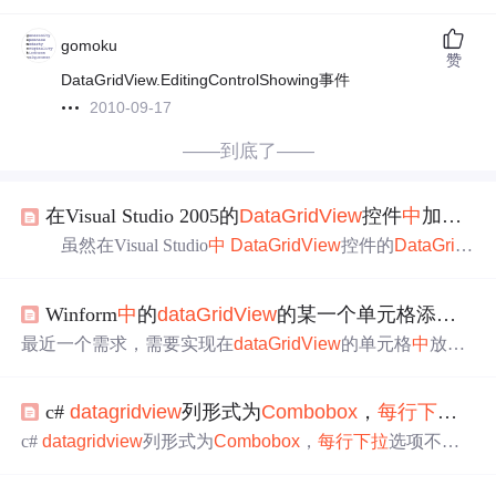
gomoku
赞
DataGridView.EditingControlShowing事件
2010-09-17
——到底了——
在Visual Studio 2005的
DataGridView
控件
中
加入
Co
虽然在Visual Studio
中
DataGridView
控件的
DataGrid
View
ComboBox
Column可以实现
下拉
列表
框，但这样的列
会在整列
中
都显示
下拉
列表
框，不太美观，而且还要用代
Winform
中
的
dataGridView
的某一个单元格添加
下
码实现数据绑定。本文介绍一种只在当前编辑单元格
中
显
示
下拉
列表
框的方法，供大家参考。 首先新建一个Wi
最近一个需求，需要实现在
dataGridView
的单元格
中
放入
ndows应用程序，将主窗体重命名为MainForm，在MainFor
下拉
框进行选择，即放入
comboBox
控件，整体的思路很
m
中
加入一个Data
简单，
comboBox
通过代码进行初始化。在点击某个单元
c#
datagridview
列形式为
Combobox
，
每行
下拉
选
格的时候，触发单元格的事件，然后显示
下拉
框，当选择
了数据之后，赢藏
comboBox
，并将选择的数据绑定到单
c#
datagridview
列形式为
Combobox
，
每行
下拉
选项不一
元格对应的位置即可。 首先建立一个Winform程序，拖入
d
样 方法1 /// <summary> /// 首先给这个
DataGridView
加上Ed
ataGridView
控...
itingControlShowing事件 /// </summary> /// <param name="sen