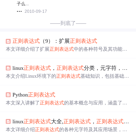
子么...
2010-09-17
——到底了——
正则表达式
（9）：扩展
正则表达式
本文详细介绍了扩展
正则表达式
中的各种符号及其功能，
包括通用字符、次数匹配、位置边界、分组和后向引用，
以及基本
正则表达式
与扩展
正则表达式
的区别。通过实例
linux
正则表达式
，
正则表达式
分类，元字符，基础
展示了如何在实际操作中使用扩展
正则表达式
进行文本匹
配和处理。,
本文介绍Linux环境下的
正则表达式
基础知识，包括基础与
扩展
正则表达式
的分类及应用场景，并通过两个实战案例
——验证电话号码和解析电子邮件地址，展示如何在脚本
Python
正则表达式
中使用
正则表达式
进行文本处理。
本文深入讲解了
正则表达式
的基本概念与应用，涵盖了mat
ch、search、findall等核心函数的使用方法，以及如何利用
正则表达式
进行字符串的匹配、搜索与替换。同时，文章
linux
正则表达式
大全,
正则表达式
，
正则表达式
语法
还介绍了
正则表达式
的各种模式和修饰符，帮助读者掌握
正则表达式
的高级技巧。
本文详细介绍
正则表达式
的各种元字符及其应用场景，包
括基本
正则表达式
与扩展
正则表达式
的区别，以及如何利