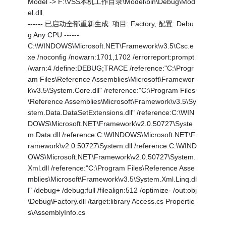
Model -> F:\VSS本机工作目录\Model\bin\Debug\Mod
el.dll
------ 已启动全部重新生成: 项目: Factory, 配置: Debu
g Any CPU ------
C:\WINDOWS\Microsoft.NET\Framework\v3.5\Csc.e
xe /noconfig /nowarn:1701,1702 /errorreport:prompt
/warn:4 /define:DEBUG;TRACE /reference:"C:\Progr
am Files\Reference Assemblies\Microsoft\Framewor
k\v3.5\System.Core.dll" /reference:"C:\Program Files
\Reference Assemblies\Microsoft\Framework\v3.5\Sy
stem.Data.DataSetExtensions.dll" /reference:C:\WIN
DOWS\Microsoft.NET\Framework\v2.0.50727\Syste
m.Data.dll /reference:C:\WINDOWS\Microsoft.NET\F
ramework\v2.0.50727\System.dll /reference:C:\WIND
OWS\Microsoft.NET\Framework\v2.0.50727\System.
Xml.dll /reference:"C:\Program Files\Reference Asse
mblies\Microsoft\Framework\v3.5\System.Xml.Linq.dl
l" /debug+ /debug:full /filealign:512 /optimize- /out:obj
\Debug\Factory.dll /target:library Access.cs Propertie
s\AssemblyInfo.cs