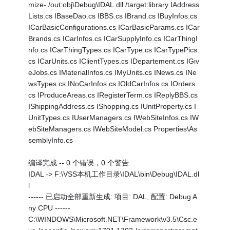
mize- /out:obj\Debug\IDAL.dll /target:library IAddress
Lists.cs IBaseDao.cs IBBS.cs IBrand.cs IBuyInfos.cs
ICarBasicConfigurations.cs ICarBasicParams.cs ICar
Brands.cs ICarInfos.cs ICarSupplyInfo.cs ICarThingI
nfo.cs ICarThingTypes.cs ICarType.cs ICarTypePics.
cs ICarUnits.cs IClientTypes.cs IDepartement.cs IGiv
eJobs.cs IMaterialInfos.cs IMyUnits.cs INews.cs INe
wsTypes.cs INoCarInfos.cs IOldCarInfos.cs IOrders.
cs IProduceAreas.cs IRegisterTerm.cs IReplyBBS.cs
IShippingAddress.cs IShopping.cs IUnitProperty.cs I
UnitTypes.cs IUserManagers.cs IWebSiteInfos.cs IW
ebSiteManagers.cs IWebSiteModel.cs Properties\As
semblyInfo.cs
编译完成 -- 0 个错误，0 个警告
IDAL -> F:\VSS本机工作目录\IDAL\bin\Debug\IDAL.dl
l
------ 已启动全部重新生成: 项目: DAL, 配置: Debug A
ny CPU ------
C:\WINDOWS\Microsoft.NET\Framework\v3.5\Csc.e