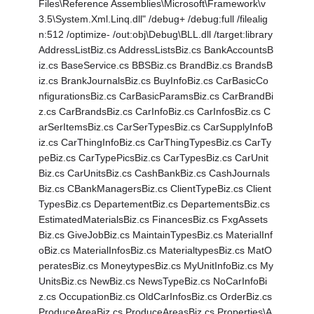
Files\Reference Assemblies\Microsoft\Framework\v
3.5\System.Xml.Linq.dll" /debug+ /debug:full /filealig
n:512 /optimize- /out:obj\Debug\BLL.dll /target:library
AddressListBiz.cs AddressListsBiz.cs BankAccountsB
iz.cs BaseService.cs BBSBiz.cs BrandBiz.cs BrandsB
iz.cs BrankJournalsBiz.cs BuyInfoBiz.cs CarBasicCo
nfigurationsBiz.cs CarBasicParamsBiz.cs CarBrandBi
z.cs CarBrandsBiz.cs CarInfoBiz.cs CarInfosBiz.cs C
arSerItemsBiz.cs CarSerTypesBiz.cs CarSupplyInfoB
iz.cs CarThingInfoBiz.cs CarThingTypesBiz.cs CarTy
peBiz.cs CarTypePicsBiz.cs CarTypesBiz.cs CarUnit
Biz.cs CarUnitsBiz.cs CashBankBiz.cs CashJournals
Biz.cs CBankManagersBiz.cs ClientTypeBiz.cs Client
TypesBiz.cs DepartementBiz.cs DepartementsBiz.cs
EstimatedMaterialsBiz.cs FinancesBiz.cs FxgAssets
Biz.cs GiveJobBiz.cs MaintainTypesBiz.cs MaterialInf
oBiz.cs MaterialInfosBiz.cs MaterialtypesBiz.cs MatO
peratesBiz.cs MoneytypesBiz.cs MyUnitInfoBiz.cs My
UnitsBiz.cs NewBiz.cs NewsTypeBiz.cs NoCarInfoBi
z.cs OccupationBiz.cs OldCarInfosBiz.cs OrderBiz.cs
ProduceAreaBiz.cs ProduceAreasBiz.cs Properties\A