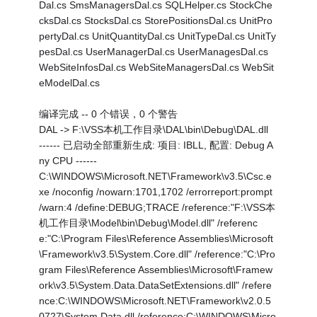
Dal.cs SmsManagersDal.cs SQLHelper.cs StockChe
cksDal.cs StocksDal.cs StorePositionsDal.cs UnitPro
pertyDal.cs UnitQuantityDal.cs UnitTypeDal.cs UnitTy
pesDal.cs UserManagerDal.cs UserManagesDal.cs
WebSiteInfosDal.cs WebSiteManagersDal.cs WebSit
eModelDal.cs
编译完成 -- 0 个错误，0 个警告
DAL -> F:\VSS本机工作目录\DAL\bin\Debug\DAL.dll
------ 已启动全部重新生成: 项目: IBLL, 配置: Debug A
ny CPU ------
C:\WINDOWS\Microsoft.NET\Framework\v3.5\Csc.e
xe /noconfig /nowarn:1701,1702 /errorreport:prompt
/warn:4 /define:DEBUG;TRACE /reference:"F:\VSS本
机工作目录\Model\bin\Debug\Model.dll" /referenc
e:"C:\Program Files\Reference Assemblies\Microsoft
\Framework\v3.5\System.Core.dll" /reference:"C:\Pro
gram Files\Reference Assemblies\Microsoft\Framew
ork\v3.5\System.Data.DataSetExtensions.dll" /refere
nce:C:\WINDOWS\Microsoft.NET\Framework\v2.0.5
0727\System.Data.dll /reference:C:\WINDOWS\Micro