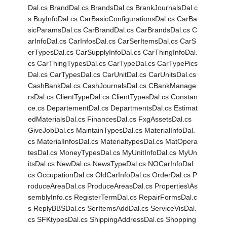
Dal.cs BrandDal.cs BrandsDal.cs BrankJournalsDal.c
s BuyInfoDal.cs CarBasicConfigurationsDal.cs CarBa
sicParamsDal.cs CarBrandDal.cs CarBrandsDal.cs C
arInfoDal.cs CarInfosDal.cs CarSerItemsDal.cs CarS
erTypesDal.cs CarSupplyInfoDal.cs CarThingInfoDal.
cs CarThingTypesDal.cs CarTypeDal.cs CarTypePics
Dal.cs CarTypesDal.cs CarUnitDal.cs CarUnitsDal.cs
CashBankDal.cs CashJournalsDal.cs CBankManage
rsDal.cs ClientTypeDal.cs ClientTypesDal.cs Constan
ce.cs DepartementDal.cs DepartmentsDal.cs Estimat
edMaterialsDal.cs FinancesDal.cs FxgAssetsDal.cs
GiveJobDal.cs MaintainTypesDal.cs MaterialInfoDal.
cs MaterialInfosDal.cs MaterialtypesDal.cs MatOpera
tesDal.cs MoneyTypesDal.cs MyUnitInfoDal.cs MyUn
itsDal.cs NewDal.cs NewsTypeDal.cs NOCarInfoDal.
cs OccupationDal.cs OldCarInfoDal.cs OrderDal.cs P
roduceAreaDal.cs ProduceAreasDal.cs Properties\As
semblyInfo.cs RegisterTermDal.cs RepairFormsDal.c
s ReplyBBSDal.cs SerItemsAddDal.cs ServiceVisDal.
cs SFKtypesDal.cs ShippingAddressDal.cs Shopping