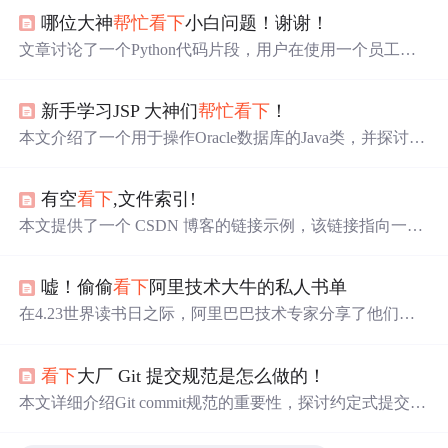
哪位大神
帮忙
看下
小白问题！谢谢！
文章讨论了一个Python代码片段，用户在使用一个员工管
理系统的删除功能时遇到问题，即删除一个员工后，其后
的员工序号会不正确。作者请求帮助解决序号更新逻辑问
新手学习JSP 大神们
帮忙
看下
！
题。
本文介绍了一个用于操作Oracle数据库的Java类，并探讨了
如何将此类集成到JSP页面中以执行数据库操作。文章提供
了完整的代码示例，包括连接数据库的方法及插入数据的
有空
看下
,文件索引!
函数。
本文提供了一个 CSDN 博客的链接示例，该链接指向一个
具体的博客页面。
嘘！偷偷
看下
阿里技术大牛的私人书单
在4.23世界读书日之际，阿里巴巴技术专家分享了他们的
私人书单，涵盖了从自然人文到智能科技等多个领域，展
示了跨界学习的魅力。从《到坦桑》的自然风光，到《智
看下
大厂 Git 提交规范是怎么做的！
能时代》的科技前瞻，再到《光电帝国》的历史启示，每
一本书都蕴含着独特的智慧。
本文详细介绍Git commit规范的重要性，探讨约定式提交标
准（Conventional Commits）的应用，以及如何通过commiti
zen、commitlint和husky等工具实现commit message的自动化