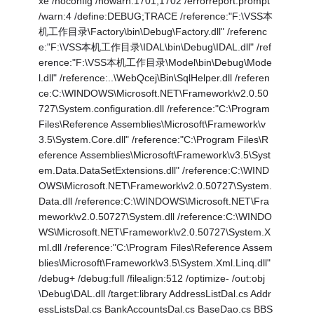
xe /noconfig /nowarn:1701,1702 /errorreport:prompt
/warn:4 /define:DEBUG;TRACE /reference:"F:\VSS本
机工作目录\Factory\bin\Debug\Factory.dll" /referenc
e:"F:\VSS本机工作目录\IDAL\bin\Debug\IDAL.dll" /ref
erence:"F:\VSS本机工作目录\Model\bin\Debug\Mode
l.dll" /reference:..\WebQcej\Bin\SqlHelper.dll /referen
ce:C:\WINDOWS\Microsoft.NET\Framework\v2.0.50
727\System.configuration.dll /reference:"C:\Program
Files\Reference Assemblies\Microsoft\Framework\v
3.5\System.Core.dll" /reference:"C:\Program Files\R
eference Assemblies\Microsoft\Framework\v3.5\Syst
em.Data.DataSetExtensions.dll" /reference:C:\WIND
OWS\Microsoft.NET\Framework\v2.0.50727\System.
Data.dll /reference:C:\WINDOWS\Microsoft.NET\Fra
mework\v2.0.50727\System.dll /reference:C:\WINDO
WS\Microsoft.NET\Framework\v2.0.50727\System.X
ml.dll /reference:"C:\Program Files\Reference Assem
blies\Microsoft\Framework\v3.5\System.Xml.Linq.dll"
/debug+ /debug:full /filealign:512 /optimize- /out:obj
\Debug\DAL.dll /target:library AddressListDal.cs Addr
essListsDal.cs BankAccountsDal.cs BaseDao.cs BBS