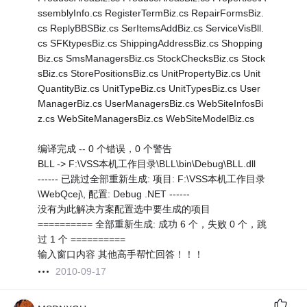
ssemblyInfo.cs RegisterTermBiz.cs RepairFormsBiz.
cs ReplyBBSBiz.cs SerItemsAddBiz.cs ServiceVisBll.
cs SFKtypesBiz.cs ShippingAddressBiz.cs Shopping
Biz.cs SmsManagersBiz.cs StockChecksBiz.cs Stock
sBiz.cs StorePositionsBiz.cs UnitPropertyBiz.cs Unit
QuantityBiz.cs UnitTypeBiz.cs UnitTypesBiz.cs User
ManagerBiz.cs UserManagersBiz.cs WebSiteInfosBi
z.cs WebSiteManagersBiz.cs WebSiteModelBiz.cs
编译完成 -- 0 个错误，0 个警告
BLL -> F:\VSS本机工作目录\BLL\bin\Debug\BLL.dll
------ 已跳过全部重新生成: 项目: F:\VSS本机工作目录
\WebQcej\, 配置: Debug .NET ------
没有为此解决方案配置选中要生成的项目
========== 全部重新生成: 成功 6 个，失败 0 个，跳
过 1 个 ==========
输入窗口内容 其他高手帮忙回答！！！
2010-09-17