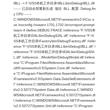
IBLL -> F:\VSS本机工作目录\IBLL\bin\Debug\IBLL.dll
------ 已启动全部重新生成: 项目: BLL, 配置: Debug An
y CPU ------
C:\WINDOWS\Microsoft.NET\Framework\v3.5\Csc.e
xe /noconfig /nowarn:1701,1702 /errorreport:prompt
/warn:4 /define:DEBUG;TRACE /reference:"F:\VSS本
机工作目录\DAL\bin\Debug\DAL.dll" /reference:"F:\V
SS本机工作目录\Factory\bin\Debug\Factory.dll" /refer
ence:"F:\VSS本机工作目录\IBLL\bin\Debug\IBLL.dll" /
reference:"F:\VSS本机工作目录\IDAL\bin\Debug\IDA
L.dll" /reference:..\Model\bin\Debug\Model.dll /refere
nce:"C:\Program Files\Reference Assemblies\Micros
oft\Framework\v3.5\System.Core.dll" /referenc
e:"C:\Program Files\Reference Assemblies\Microsoft
\Framework\v3.5\System.Data.DataSetExtensions.dl
l" /reference:C:\WINDOWS\Microsoft.NET\Framewor
k\v2.0.50727\System.Data.dll /reference:C:\WINDO
WS\Microsoft.NET\Framework\v2.0.50727\System.dl
l /reference:C:\WINDOWS\Microsoft.NET\Framework
\v2.0.50727\System.Xml.dll /reference:"C:\Program