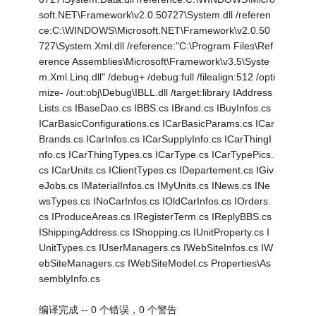
soft.NET\Framework\v2.0.50727\System.dll /referen
ce:C:\WINDOWS\Microsoft.NET\Framework\v2.0.50
727\System.Xml.dll /reference:"C:\Program Files\Ref
erence Assemblies\Microsoft\Framework\v3.5\Syste
m.Xml.Linq.dll" /debug+ /debug:full /filealign:512 /opti
mize- /out:obj\Debug\IBLL.dll /target:library IAddress
Lists.cs IBaseDao.cs IBBS.cs IBrand.cs IBuyInfos.cs
ICarBasicConfigurations.cs ICarBasicParams.cs ICar
Brands.cs ICarInfos.cs ICarSupplyInfo.cs ICarThingI
nfo.cs ICarThingTypes.cs ICarType.cs ICarTypePics.
cs ICarUnits.cs IClientTypes.cs IDepartement.cs IGiv
eJobs.cs IMaterialInfos.cs IMyUnits.cs INews.cs INe
wsTypes.cs INoCarInfos.cs IOldCarInfos.cs IOrders.
cs IProduceAreas.cs IRegisterTerm.cs IReplyBBS.cs
IShippingAddress.cs IShopping.cs IUnitProperty.cs I
UnitTypes.cs IUserManagers.cs IWebSiteInfos.cs IW
ebSiteManagers.cs IWebSiteModel.cs Properties\As
semblyInfo.cs
编译完成 -- 0 个错误，0 个警告