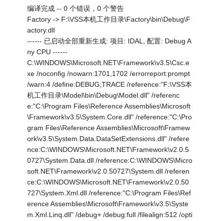
编译完成 -- 0 个错误，0 个警告
Factory -> F:\VSS本机工作目录\Factory\bin\Debug\F
actory.dll
------ 已启动全部重新生成: 项目: IDAL, 配置: Debug A
ny CPU ------
C:\WINDOWS\Microsoft.NET\Framework\v3.5\Csc.e
xe /noconfig /nowarn:1701,1702 /errorreport:prompt
/warn:4 /define:DEBUG;TRACE /reference:"F:\VSS本
机工作目录\Model\bin\Debug\Model.dll" /referenc
e:"C:\Program Files\Reference Assemblies\Microsoft
\Framework\v3.5\System.Core.dll" /reference:"C:\Pro
gram Files\Reference Assemblies\Microsoft\Framew
ork\v3.5\System.Data.DataSetExtensions.dll" /refere
nce:C:\WINDOWS\Microsoft.NET\Framework\v2.0.5
0727\System.Data.dll /reference:C:\WINDOWS\Micro
soft.NET\Framework\v2.0.50727\System.dll /referen
ce:C:\WINDOWS\Microsoft.NET\Framework\v2.0.50
727\System.Xml.dll /reference:"C:\Program Files\Ref
erence Assemblies\Microsoft\Framework\v3.5\Syste
m.Xml.Linq.dll" /debug+ /debug:full /filealign:512 /opti