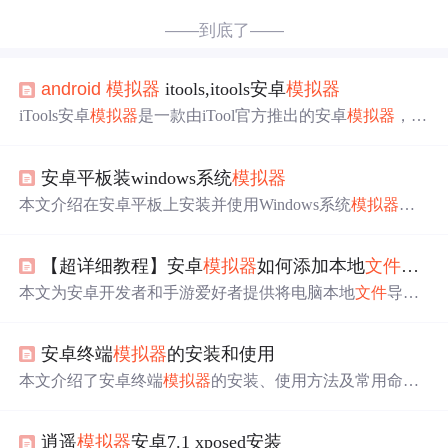
——到底了——
android
模拟器
itools,itools安卓
模拟器
iTools安卓
模拟器
是一款由iTool官方推出的安卓
模拟器
，具
有强大的功能和优秀的性能，能够完美兼容低配置电脑，
并支持多账号同时登录。用户可以通过键盘和鼠标实现便
安卓平板装windows系统
模拟器
捷
操作
，体验流畅的手游玩法。
本文介绍在安卓平板上安装并使用Windows系统
模拟器
实
现跨平台
操作
的方法。包括明确需求、检查平板性能与兼
容性，下载合适
模拟器
，完成安装、配置环境、安装Wind
【超详细教程】安卓
模拟器
如何添加本地
文件
？音
ows应用程序，还给出优化使用体验的建议，不过受硬件
限制不能完全替代PC。
本文为安卓开发者和手游爱好者提供将电脑本地
文件
导入
安卓
模拟器
的详细教程。介绍了准备工作，包括安装
模拟
器
、了解版本和准备
文件
。还阐述了直接拖拽、共享
文件
安卓终端
模拟器
的安装和使用
夹、ADB命令、第三方工具等传输方法，以及
文件
管理
技
巧、常见问题解答和高级技巧。
本文介绍了安卓终端
模拟器
的安装、使用方法及常用命
令，包括窗口
管理
、命令配置、
文件
操作
等。拥有root权限
后，可通过该
模拟器
执行更多高级Linux命令，如查看系统
逍遥
模拟器
安卓7.1 xposed安装
目录、安装Busybox等。