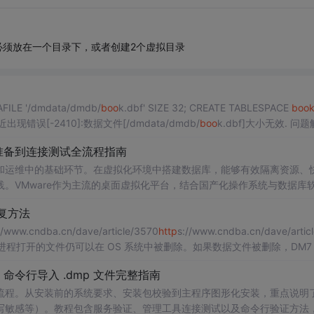
 你必须放在一个目录下，或者创建2个虚拟目录
FILE '/dmdata/dmdb/
boo
k.dbf' SIZE 32; CREATE TABLESPACE
boo
IZE 32; 第1 行附近出现错误[-2410]:数据文件[/dmdata/dmdb/
boo
k.dbf]大小无效. 问题解决
为 M，例如当页大小为 8K
境准备到连接测试全流程指南
和运维中的基础环节。在虚拟化环境中搭建数据库，能够有效隔离资源、
。VMware作为主流的桌面虚拟化平台，结合国产化操作系统与数据库
数据库作为国产数据库的代表，其安装与初始化涉及系统资源规划、用户
恢复方法
大小写敏感性的设置，直接影响后续的数据迁移与应用程序兼容性。本文
//www.cndba.cn/dave/article/3570
http
s://www.cndba.cn/dave/artic
，被进程打开的文件仍可以在 OS 系统中被删除。如果数据文件被删除，DM7
....
+ 命令行导入 .dmp 文件完整指南
安装流程。从安装前的系统要求、安装包校验到主程序图形化安装，重点说明
写敏感等）。教程包含服务验证、管理工具连接测试以及命令行验证方法