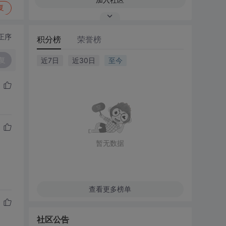
复
正序
积分榜
荣誉榜
复
近7日
近30日
至今
暂无数据
查看更多榜单
社区公告