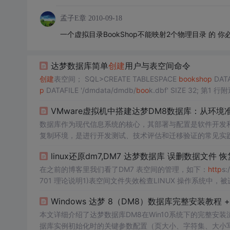
孟子E章
2010-09-18
一个虚拟目录BookShop不能映射2个物理目录 的
达梦数据库简单
创建
用户与表空间命令
创建
表空间； SQL>CREATE TABLESPACE
boo
ksh
op
DATA
p
DATAFILE '/dmdata/dmdb/
boo
k.dbf' S
表空间最小值与页大小有关，最小为页大小数值的 4 倍，单位
VMware虚拟机中搭建达梦DM8数据库：从环
数据库作为现代信息系统的核心，其部署与配置是软件开发
复制环境，是进行开发测试、技术评估和迁移验证的常见实践
件，为技术选型与国产化替代提供了可靠的沙箱环境。达梦
linux还原dm7,DM7 达梦数据库 误删数据文件 
管理、关键参数配置等核心技术点，例如页大小、字符集和
Mware与银河麒麟V10，
在之前的博客里我们看了DM7 表空间的管理，如下：
http
s:
701 理论说明1)表空间文件失效检查LINUX 操作系统中
能够及时检测出来，并立刻停止对其继续使用并通知用户。在 dm
Windows 达梦 8（DM8）数据库完整安装教程 
本文详细介绍了达梦数据库DM8在Win10系统下的完整
据库实例初始化时的关键参数配置（页大小、字符集、大小