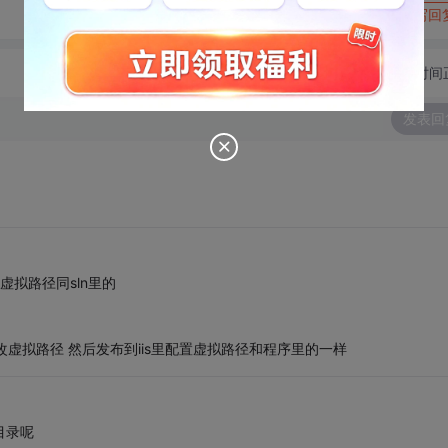
转发到动态
举报
写回
切换为时间
发表回
虚拟路径同sln里的
，改虚拟路径 然后发布到iis里配置虚拟路径和程序里的一样
拟目录呢