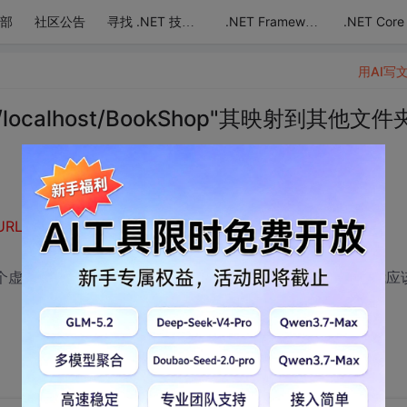
部
社区公告
.NET Core
寻找 .NET 技术达人
.NET Framework
用AI写
localhost/BookShop"其映射到其他文件
URL"http://localhost/BookShop"其映射到其他文件夹位置
一个虚拟目录下，它是默认的），在加载客户端时报这个错，我应