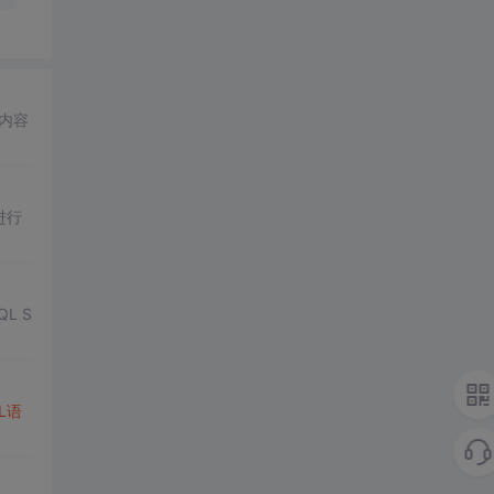
内容
进行
L S
L语