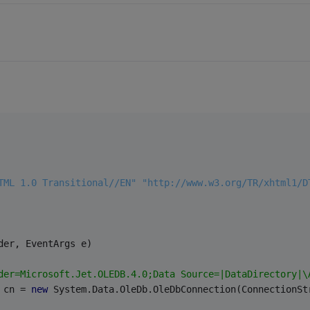
TML 1.0 Transitional//EN" "http://www.w3.org/TR/xhtml1/D
der, EventArgs e)
der=Microsoft.Jet.OLEDB.4.0;Data Source=|DataDirectory|\
 cn = 
new
 System.Data.OleDb.OleDbConnection(ConnectionSt