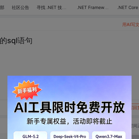
部
社区公告
.NET Core
寻找 .NET 技术达人
.NET Framework
用AI写
的sql语句
转发到动态
举报
写回
切换为时间