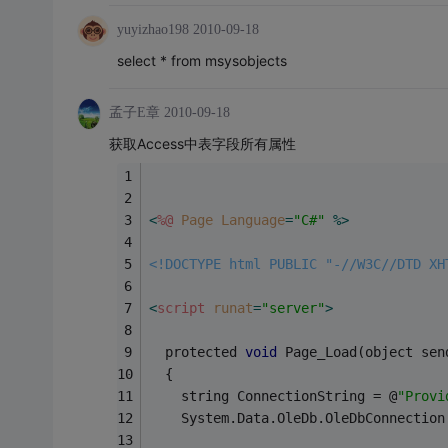
yuyizhao198
2010-09-18
select * from msysobjects
孟子E章
2010-09-18
获取Access中表字段所有属性
<
%@
Page
Language
=
"C#"
 %>
<!DOCTYPE html PUBLIC "-//W3C//DTD XH
<
script
runat
=
"server"
>
  protected 
void
 Page_Load(object sen
  {
    string ConnectionString = @
"Provi
    System.Data.OleDb.OleDbConnection