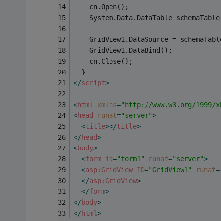
    cn.Open();
    System.Data.DataTable schemaTable
    GridView1.DataSource = schemaTabl
    GridView1.DataBind();
    cn.Close();
  }
</
script
>
<
html
xmlns
=
"http://www.w3.org/1999/x
<
head
runat
=
"server"
>
<
title
>
</
title
>
</
head
>
<
body
>
<
form
id
=
"form1"
runat
=
"server"
>
<
asp:GridView
ID
=
"GridView1"
runat
=
</
asp:GridView
>
</
form
>
</
body
>
</
html
>