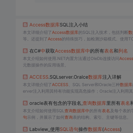
Access
数据库
SQL注入小结
本文详细介绍了
Access
数据库
的SQL注入技术，包括判断
数
等。还提到了
Access
的特殊技巧，如检测沙箱模式、使用TOP
在C#
中
获取
Access
数据库
中
的所有
表名
和
列名
本文介绍如何使用.NET内置方法通过OleDb连接访问
Acces
元数据操作的应用场景。
ACCESS
.SQLserver.Oralce
数据库
注入详解
本文详细介绍了
ACCESS
、SQL Server和Oracle三种
数据库
erver注入利用其特有功能实现高危操作；Oracle注入
oracle表有包含的字段名,
查询
数据库
里所有
表名
本文介绍如何使用SQL
查询
数据库
中
的所有
表名
及每个表的
句
示例，并展示了如何
查询
表的结构、索引、主键等信息。
Labview_使用
SQL语句
操作
数据库
(
Access
)