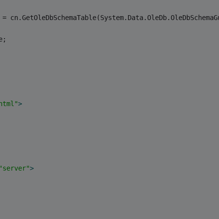
 = cn.GetOleDbSchemaTable(System.Data.OleDb.OleDbSchemaG
e;
html"
>
"server"
>