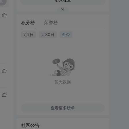
复
积分榜
荣誉榜
近7日
近30日
至今
暂无数据
查看更多榜单
社区公告