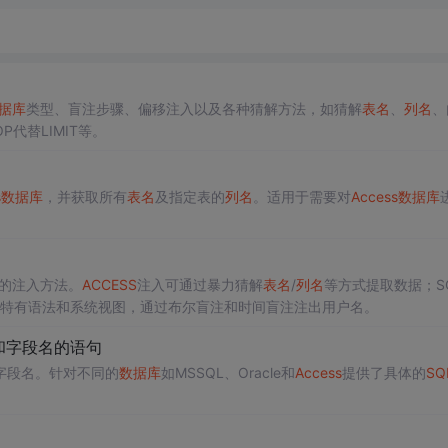
据库
类型、盲注步骤、偏移注入以及各种猜解方法，如猜解
表名
、
列名
、
代替LIMIT等。
s
数据库
，并获取所有
表名
及指定表的
列名
。适用于需要对
Access
数据库
的注入方法。
ACCESS
注入可通过暴力猜解
表名
/
列名
等方式提取数据；SQ
利用其特有语法和系统视图，通过布尔盲注和时间盲注注出用户名。
和字段名的语句
字段名。针对不同的
数据库
如MSSQL、Oracle和
Access
提供了具体的
SQ