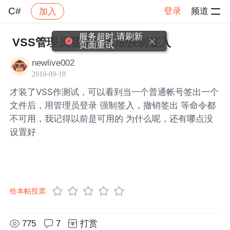
C#
登录
频道
加入
帖子详情
社区
C#
服务超时,请刷新
VSS管理员登录也无法强制签入
页面重试
newlive002
2010-09-18
才装了VSS作测试，可以看到当一个普通帐号签出一个
文件后，用管理员登录 强制签入，撤销签出 等命令都
不可用，我记得以前是可用的 为什么呢，还有哪点没
设置好
给本帖投票
775
7
打赏