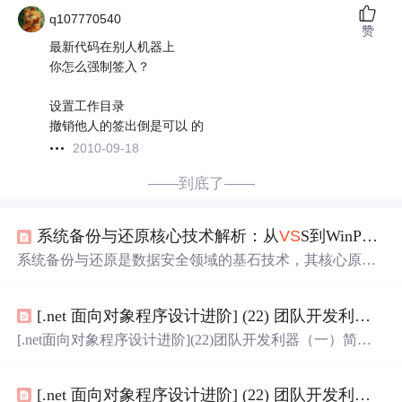
q107770540
赞
最新代码在别人机器上
你怎么强制签入？
设置工作目录
撤销他人的签出倒是可以 的
2010-09-18
——到底了——
系统备份与还原核心技术解析：从
VS
S到WinPE的实战指南
系统备份与还原是数据安全领域的基石技术，其核心原理
在于通过创建系统状态的完整副本，在发生故障时实现快
速恢复。这项技术的核心价值在于保障业务连续性和数据
[.net 面向对象程序设计进阶] (22) 团队开发利器（一）简单易用的代码管理工具
完整性，尤其适用于系统崩溃、病毒攻击或误操作后的灾
难恢复场景。在实现层面，卷影复制服务（
VS
S）技术是
[.net面向对象程序设计进阶](22)团队开发利器（一）简单
关键，它能在系统运行时创建一致性快照，确保备份数据
易用的代码管理工具
VS
S 本篇要点：在进阶篇快要结束的
的可用性。而Windows预安装环境（WinPE）则构成了离线
时候说说源代码管理器，我们的开发，不是一个人可以完
恢复的操作基础。本文将深入探讨如何利用
VS
S和WinPE
[.net 面向对象程序设计进阶] (22) 团队开发利器（一）简单易用的代码管理工具
成的事，团队协作很重要，而且要对产品生命周期和开发