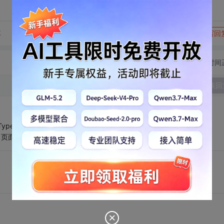
转发到动态
举报
享
写回
切换为时间
发表回
e(), "", "<script type=\"text/javascript\" defer>" + script + "
这种方式向页面注册脚本时，请不要使用Response.End();