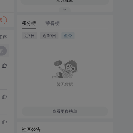
复
积分榜
荣誉榜
近7日
近30日
至今
正序
复
暂无数据
查看更多榜单
社区公告