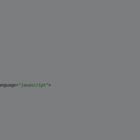
anguage=
"javascript"
>