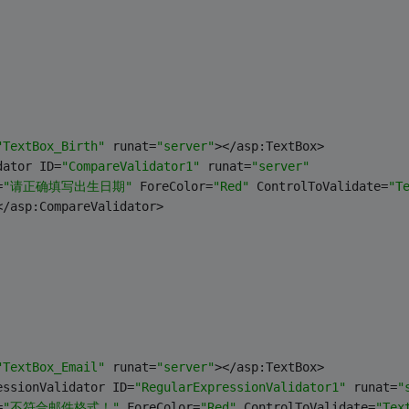
"TextBox_Birth"
 runat=
"server"
></asp:TextBox>
dator ID=
"CompareValidator1"
 runat=
"server"
=
"请正确填写出生日期"
 ForeColor=
"Red"
 ControlToValidate=
"T
</asp:CompareValidator>
"TextBox_Email"
 runat=
"server"
></asp:TextBox>
essionValidator ID=
"RegularExpressionValidator1"
 runat=
"
=
"不符合邮件格式！"
 ForeColor=
"Red"
 ControlToValidate=
"Tex