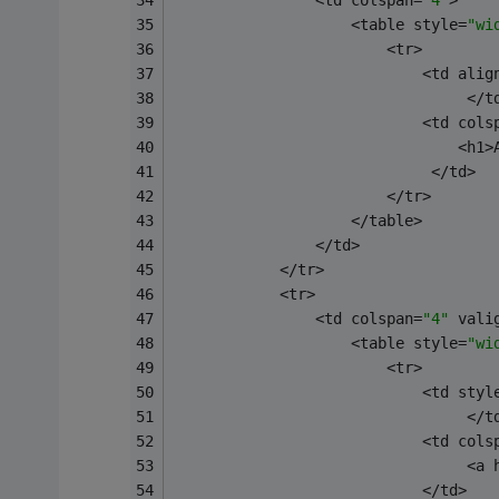
                <td colspan=
"4"
>
                    <table style=
"wi
                        <tr>
                            <td alig
                                 </t
                            <td cols
                                <h1>
                             </td>
                        </tr>
                    </table>
                </td>
            </tr>
            <tr>
                <td colspan=
"4"
 vali
                    <table style=
"wi
                        <tr>
                            <td styl
                                 </t
                            <td cols
                                 <a 
                            </td>