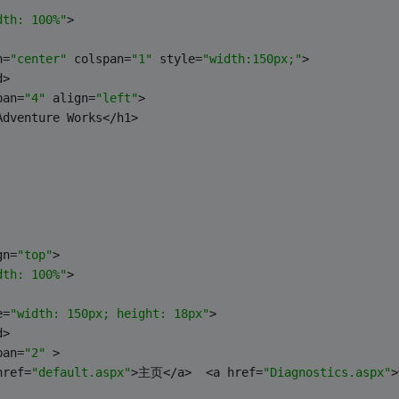
dth: 100%"
>
n=
"center"
 colspan=
"1"
 style=
"width:150px;"
>
d>
pan=
"4"
 align=
"left"
>
Adventure Works</h1>
gn=
"top"
>
dth: 100%"
>
e=
"width: 150px; height: 18px"
>
d>
pan=
"2"
 >
href=
"default.aspx"
>主页</a>  <a href=
"Diagnostics.aspx"
>