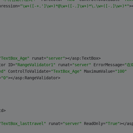
pression=
"\w+([-+.']\w+)*@\w+([-.]\w+)*\.\w+([-.]\w+)*"
>
"TextBox_Age"
 runat=
"server"
></asp:TextBox>
tor ID=
"RangeValidator1"
 runat=
"server"
 ErrorMessage=
"在
ed"
 ControlToValidate=
"TextBox_Age"
 MaximumValue=
"100"
=
"0"
></asp:RangeValidator>
d>
"TextBox_lasttravel"
 runat=
"server"
 ReadOnly=
"True"
></as