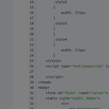
        .style2
        {
            width: 
157
px;
        }
        .style3
        {
        }
        .style4
        {
            width: 
315
px;
        }
    </style>
    <script type=
"text/javascript"
 l
    </script>
</head>
<body>
    <form id=
"form1"
 runat=
"server"
>
    <table style=
"width: 860px"
>
            <tr>