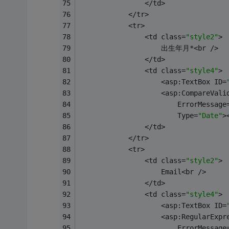
                </td>
            </tr>
            <tr>
                <td class=
"style2"
>
                    出生年月*<br />
                </td>
                <td class=
"style4"
>
                    <asp:TextBox ID=
                    <asp:CompareVali
                        ErrorMessage
                        Type=
"Date"
>
                </td>
            </tr>
            <tr>
                <td class=
"style2"
>
                    Email<br />
                </td>
                <td class=
"style4"
>
                    <asp:TextBox ID=
                    <asp:RegularExpr
                        ErrorMessage