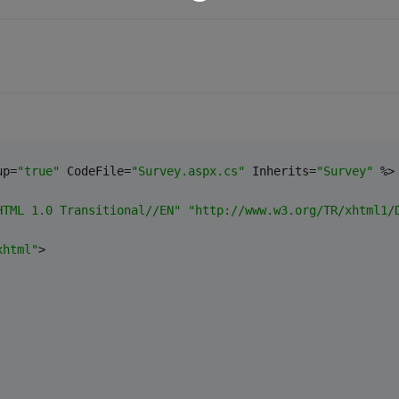
up=
"true"
 CodeFile=
"Survey.aspx.cs"
 Inherits=
"Survey"
 %>
HTML 1.0 Transitional//EN"
"http://www.w3.org/TR/xhtml1/
xhtml"
>