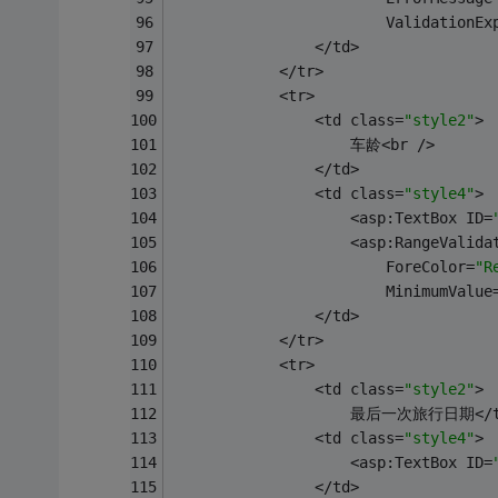
                        ValidationEx
                </td>
            </tr>
            <tr>
                <td class=
"style2"
>
                    车龄<br />
                </td>
                <td class=
"style4"
>
                    <asp:TextBox ID=
                    <asp:RangeValida
                        ForeColor=
"R
                        MinimumValue
                </td>
            </tr>
            <tr>
                <td class=
"style2"
>
                    最后一次旅行日期</t
                <td class=
"style4"
>
                    <asp:TextBox ID=
                </td>