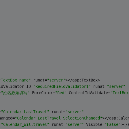
"TextBox_name"
 runat=
"server"
></asp:TextBox>
ldValidator ID=
"RequiredFieldValidator1"
 runat=
"server"
=
"姓名必须填写"
 ForeColor=
"Red"
 ControlToValidate=
"TextBox
=
"Calendar_LastTravel"
 runat=
"server"
hanged=
"Calendar_LastTravel_SelectionChanged"
></asp:Cale
=
"Calendar_Willtravel"
 runat=
"server"
 Visible=
"False"
></