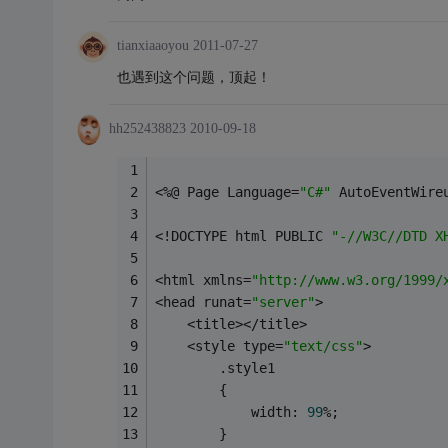
tianxiaaoyou
2011-07-27
也遇到这个问题，顶起！
hh252438823
2010-09-18
<%@ Page Language=
"C#"
 AutoEventWire
<!DOCTYPE html PUBLIC 
"-//W3C//DTD X
<html xmlns=
"http://www.w3.org/1999/
<head runat=
"server"
>
    <title></title>
    <style type=
"text/css"
>
        .style1
        {
            width: 
99
%;
        }