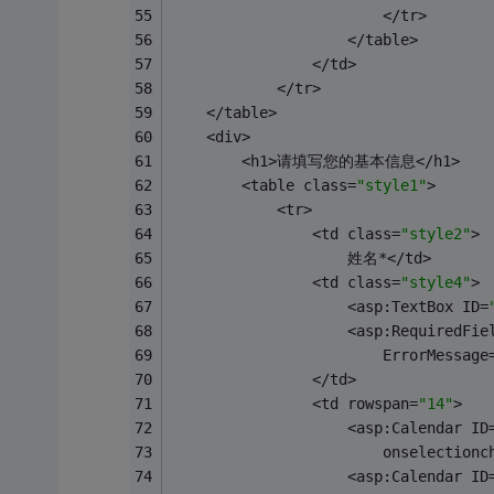
                        </tr>
                    </table>
                </td>
            </tr>
    </table>
    <div>
        <h1>请填写您的基本信息</h1>
        <table class=
"style1"
>
            <tr>
                <td class=
"style2"
>
                    姓名*</td>
                <td class=
"style4"
>
                    <asp:TextBox ID=
                    <asp:RequiredFie
                        ErrorMessage
                </td>
                <td rowspan=
"14"
>
                    <asp:Calendar ID
                        onselectionc
                    <asp:Calendar ID