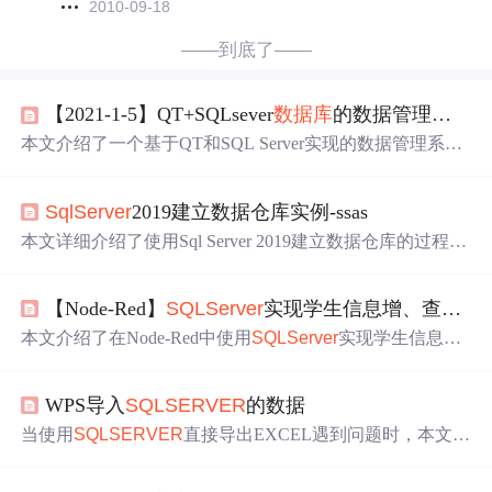
2010-09-18
——到底了——
【2021-1-5】QT+SQLsever
数据库
的数据管理系统
本文介绍了一个基于QT和SQL Server实现的数据管理系
统，涵盖了登录界面
设计
、
数据库
连接、界面跳转、图表
显示、
表格
操作等功能，并提供了美化界面的方法。
SqlServer
2019建立数据仓库实例-ssas
本文详细介绍了使用Sql Server 2019建立数据仓库的过程，
包括配置环境、创建项目、建立数据源视图、维度表和多
维数据集。在搭建过程中，作者分享了遇到的坑及解决方
【Node-Red】
SQLServer
实现学生信息增、查、改、删
法，如数据一致性问题、服务器模式调整、角色分配等。
此外，文章还探讨了SSAS在商业智能中的作用和数据仓库
本文介绍了在Node-Red中使用
SQLServer
实现学生信息
的基本概念。
增、查、改、删的方法。包括
数据库
配置、建表、MSSQL
节点连接
数据库
，以及MSSQL语句的三种使用方式。还通
WPS导入
SQLSERVER
的数据
过具体案例展示了如何进行学生信息的增、查、改、删操
作，并给出了参考代码。
当使用
SQLSERVER
直接导出EXCEL遇到问题时，本文介
绍了通过WPS2019导入
SQLSERVER
2008 R2数据的详细
步骤，包括设置数据源、选择
数据库
、导入表和字段，以