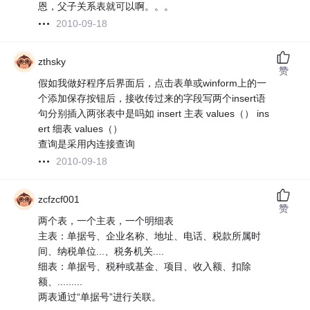
恩，父子关系表就可以啊。。。
2010-09-18
zthsky
赞
假如我做好程序后界面后，点击表单或winform上的一
个添加保存按钮后，接收传过来的字段写两个insert语
句分别插入两张表中是吗如 insert 主表 values（） ins
ert 细表 values（）
查询是采用内连接查询
2010-09-18
zcfzcf001
赞
两个表，一个主表，一个明细表
主表：单据号、企业名称、地址、电话、税款所属时
间、纳税单位...、税务机关....
细表：单据号、税种或基金、项目、收入额、扣除
额、.........
两表通过“单据号”进行关联。